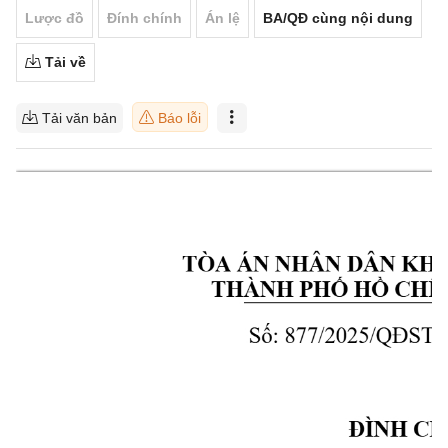
Lược đồ
Đính chính
Án lệ
BA/QĐ cùng nội dung
Tải về
Tải văn bản
Báo lỗi