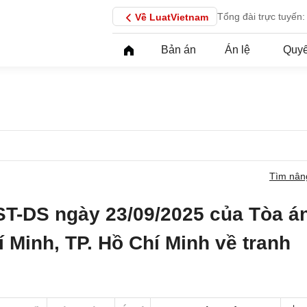
Tổng đài trực tuyến:
Về LuatVietnam
Bản án
Án lệ
Quyế
Tìm nân
ST-DS ngày 23/09/2025 của Tòa á
 Minh, TP. Hồ Chí Minh về tranh