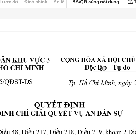
Lược đồ
Đính chính
Án lệ
BA/QĐ cùng nội dung
T