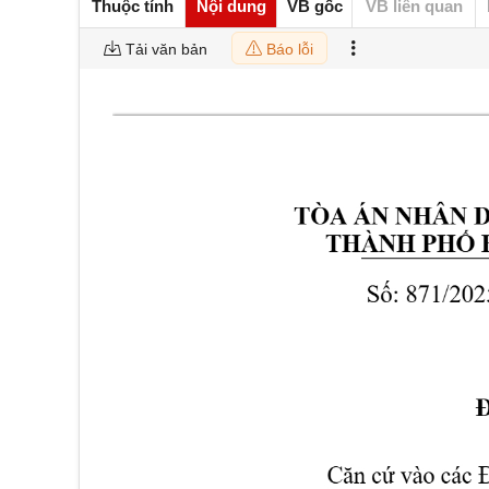
Thuộc tính
Nội dung
VB gốc
VB liên quan
Tải văn bản
Báo lỗi