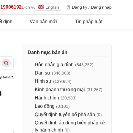
19006192
Dịch vụ
English
Đăng ký
/
Đăng nhập
t định
Văn bản mới
Tin pháp luật
Danh mục bản án
Hôn nhân gia đình
(843,252)
Dân sự
(348,068)
g cao
Hình sự
(129,684)
Kinh doanh thương mại
(31,267)
n
Hành chính
(20,983)
Lao động
(8,101)
Quyết định tuyên bố phá sản
(0)
Quyết định áp dụng biện pháp xử
lý hành chính
(0)