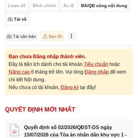
Lược đồ
Đính chính
Án lệ
BA/QĐ cùng nội dung
Tải về
Tải văn bản
Báo lỗi
Bạn chưa Đăng nhập thành viên.
Đây là tiện ích dành cho tài khoản
Tiêu chuẩn
hoặc
Nâng cao
6 tháng trở lên. Vui lòng
Đăng nhập
để xem
chi tiết Nội dung.
Nếu chưa có tài khoản,
Đăng ký
tại đây!
QUYẾT ĐỊNH MỚI NHẤT
Quyết định số 02/2026/QĐST-DS ngày
15/07/2026 của Tòa án nhân dân khu vực 1 -