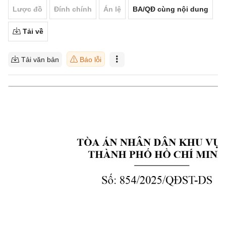
Lược đồ
Đính chính
Án lệ
BA/QĐ cùng nội dung
Tải về
Tải văn bản
Báo lỗi