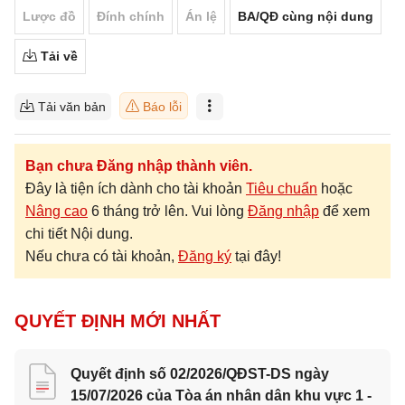
Lược đồ
Đính chính
Án lệ
BA/QĐ cùng nội dung
Tải về
Tải văn bản
Báo lỗi
Bạn chưa Đăng nhập thành viên.
Đây là tiện ích dành cho tài khoản
Tiêu chuẩn
hoặc
Nâng cao
6 tháng trở lên. Vui lòng
Đăng nhập
để xem
chi tiết Nội dung.
Nếu chưa có tài khoản,
Đăng ký
tại đây!
QUYẾT ĐỊNH MỚI NHẤT
Quyết định số 02/2026/QĐST-DS ngày
15/07/2026 của Tòa án nhân dân khu vực 1 -