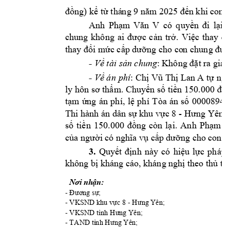
đồng) kể từ thá
ng 9 năm
 2025 đến khi c
on 
Anh 
Phạm
Văn 
V
có 
quyền 
đi 
lại, 
chung 
không 
ai
được 
cản 
trở. 
Việc 
thay 
đổ
thay 
đổi m
ức cấp dưỡng cho co
n chung đư
ợ
- 
Về tài sản chun
g
: Không đặt ra 
giải
- 
:
Về án 
phí
Chị 
Vũ Thị Lan A
tự ng
ly hôn sơ thẩm.
Chuyển số tiền 150.000 đồn
tạm 
ứng 
án 
phí, 
lệ 
phí 
Tòa 
án 
số 
0000894
- 
Thi hành án dân sự khu vực 8 
Hưng Yên sa
số 
tiền 
150.000 
đồng 
còn 
lại. 
Anh 
Phạm 
V
của người c
ó nghĩa vụ cấ
p dưỡng ch
o con.
3.
Quyết 
định 
này 
có 
hi
ệu 
lực 
pháp 
không bị k
háng cáo, kháng ng
hị theo thủ t
ụ
Nơi nhận:
- 
Đương sự;
- 
- 
VKSND k
hu vực 8 
Hưng Y
ên;
- 
VKSND tỉnh Hư
ng Yên;
- 
TAND
 tỉnh Hưng Yên;