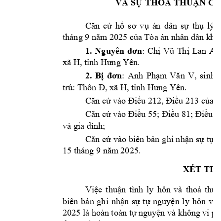
VÀ SỰ THOẢ
 THUẬN C
Ủ
Căn 
cứ 
hồ 
sơ 
vụ 
á
n 
dân 
sự 
thụ 
l
ý 
tháng 9 năm
 2025 của Tòa án 
nhân dân k
hu
1. 
Nguyên 
đơn
: 
Chị 
Vũ 
T
hị 
Lan 
A, 
. 
xã H, tỉnh Hư
ng Yên
: 
Anh 
2. 
Bị 
đơn
Phạm
Văn 
V, 
sinh 
trú: 
. 
Thôn Đ, xã H
, tỉnh Hư
ng Yên
Căn cứ vào Điều 
212, Đ
iều 213 của B
Căn cứ vào Điều 5
5; Điều 81; Điề
u 8
và gia đình;
Căn 
cứ v
ào biên 
bản g
hi nhận 
sự 
tự 
n
15 tháng 9 năm
 2025.
XÉT TH
Việc 
t
huận 
tình 
ly 
hôn 
và 
thoả 
thuậ
biên 
bản 
ghi 
nhận 
sự 
tự 
nguyện 
l
y 
hôn 
và 
2025 là hoàn 
toàn tự nguy
ện và không 
vi p