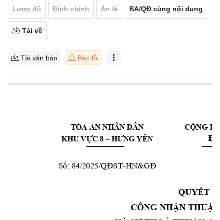
Lược đồ
Đính chính
Án lệ
BA/QĐ cùng nội dung
Tải về
Tải văn bản
Báo lỗi
TÒA ÁN NHÂN DÂN 
CỘNG HÒ
Độ
KHU VỰC 8 –
HƢNG YÊN
-
Số: 84/2025/QĐ
ST
HN&GĐ
QUYẾT Đ
CÔNG NHẬ
N THUẬN