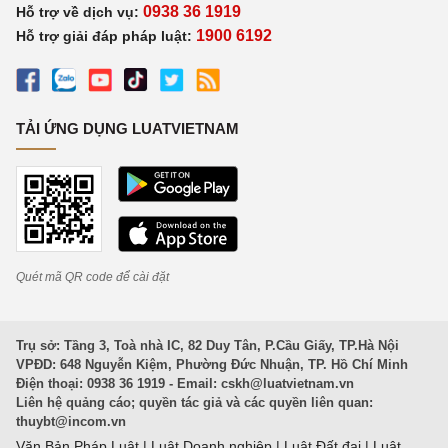
0938 36 1919
Hỗ trợ về dịch vụ:
1900 6192
Hỗ trợ giải đáp pháp luật:
TẢI ỨNG DỤNG LUATVIETNAM
Quét mã QR code để cài đặt
Trụ sở: Tầng 3, Toà nhà IC, 82 Duy Tân, P.Cầu Giấy, TP.Hà Nội
VPĐD: 648 Nguyễn Kiệm, Phường Đức Nhuận, TP. Hồ Chí Minh
Điện thoại: 0938 36 1919 - Email:
cskh@luatvietnam.vn
Liên hệ quảng cáo; quyền tác giả và các quyền liên quan:
thuybt@incom.vn
Văn Bản Pháp Luật
|
Luật Doanh nghiệp
|
Luật Đất đai
|
Luật