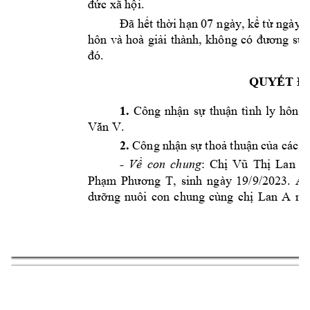
đức xã hội.
Đã hết thời hạn 07 
ngày
, kể t
ừ ngày l
hôn 
và 
hoà 
giải 
thành, 
không 
có 
đương 
sự 
đó.
QUYẾT Đ
1.
Công 
nhận 
sự 
thuận 
tình 
ly 
hôn 
g
. 
Văn V
2.
Công 
nhận sự thoả thuậ
n của
các đ
- 
Về 
con 
chung
: 
Chị 
Vũ 
Thị 
Lan 
A
, 
sinh 
ngày 
19/9/2023. 
A
n
Phạm 
Phương 
T
Lan 
A 
dưỡng 
nuôi 
con 
chung 
cùng 
chị 
mỗ