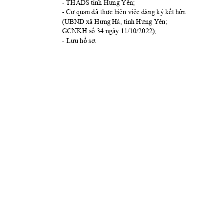
- 
THAD
S tỉnh Hưng Yên;
- 
Cơ quan đã thực h
iện việc đăng
 ký k
ết hôn 
(UBND xã Hưng
 Hà, tỉnh 
Hưng Yên; 
/10/2022)
; 
GCNKH số 34 ng
ày 11
Lưu hồ sơ.
-