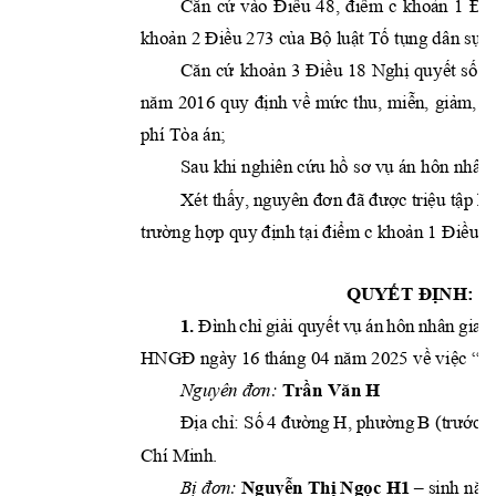
Căn 
cứ 
vào 
Điều 
4
8, 
điểm 
c 
khoản 
1 
Điề
khoản 2 Điều 273 của 
Bộ luật Tố tụng dâ
n sự;
Căn 
cứ 
khoản 
3 
Điều 
18 
Nghị 
qu
yết 
số 
3
năm 
2016 
quy 
định 
về 
mứ
c 
thu, 
miễn, 
giảm, 
t
h
phí Tòa án; 
Sau khi nghiên cứu hồ
 sơ vụ án hôn nhâ
n
Xét thấy, nguyên đơn đã được triệu tập hợ
trường hợp quy định tạ
i điểm c khoản 1 Đ
iều 2
QUYẾT 
ĐỊNH:
1.
Đình 
chỉ 
giải 
quyế
t 
vụ 
án 
hôn 
nhân 
gia 
đ
HNGĐ ngày 16 th
á
ng 
04 n
ă
m 2025 v
ề
 vi
ệc “L
Nguyên đơn:
Trần V
ăn H
Địa 
chỉ: Số 
4 đường
H, phường 
B
(trước 
đ
Chí Minh
. 
Bị đơn: 
Nguyễn Thị N
gọc H1
–
sinh nă
m