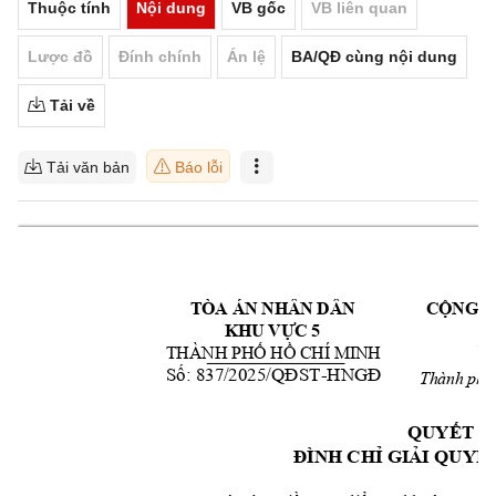
Thuộc tính
Nội dung
VB gốc
VB liên quan
Lược đồ
Đính chính
Án lệ
BA/QĐ cùng nội dung
Tải về
Tải văn bản
Báo lỗi
TÒA ÁN NHÂN DÂN 
CỘNG H
KHU VỰC 5
Đ
THÀNH PHỐ HỒ CHÍ MINH
Số: 837/2025/QĐ
ST
-
HNGĐ
Thành 
phố
QUYẾT Đ
ĐÌNH CHỈ GIẢI QU
YẾ