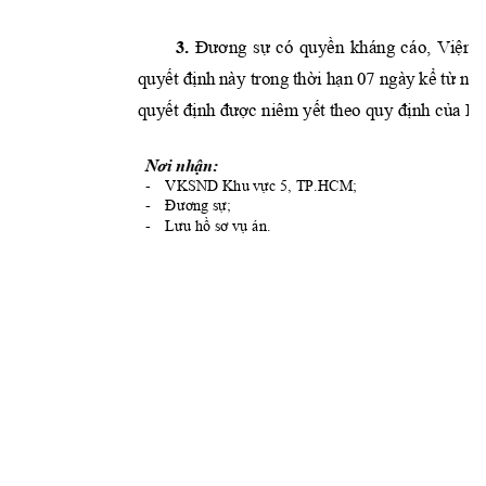
3.
Đương 
sự 
có 
quyền 
kháng 
cá
o, 
Viện 
quyết định 
này trong 
thời hạn 
07 ngày 
kể từ ngà
quyết định được niêm 
yết theo quy định c
ủa Bộ
Nơi nhận:
-
VKSND K
hu vực 5, TP.HCM; 
-
Đương sự;
-
Lưu hồ sơ vụ án.