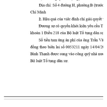
Địa 
chỉ: Số 
4 đường
H, phường 
B
(trước 
đ
Chí Minh
2. 
Hậu quả của việc đìn
h chỉ giải quyết vụ
Đương sự 
có quyền khởi 
kiện yêu 
cầu Tòa 
khoản 1 Điều 218 của 
Bộ luật Tố tụng dâ
n sự.
Số tiền tạ
m ứng 
án phí 
của 
ông 
Trần Văn
đồng 
theo 
biên 
lai 
số 
0
053211 
ngày 
14/
04/202
Bình Thạnh đư
ợc sung 
vào công 
quỹ nhà 
nước
Bộ luật Tố tụng dân sự.