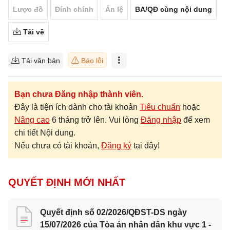
Lược đồ
Đính chính
Án lệ
BA/QĐ cùng nội dung
Tải về
Tải văn bản
Báo lỗi
Bạn chưa Đăng nhập thành viên.
Đây là tiện ích dành cho tài khoản
Tiêu chuẩn
hoặc
Nâng cao
6 tháng trở lên. Vui lòng
Đăng nhập
để xem
chi tiết Nội dung.
Nếu chưa có tài khoản,
Đăng ký
tại đây!
QUYẾT ĐỊNH MỚI NHẤT
Quyết định số 02/2026/QĐST-DS ngày
15/07/2026 của Tòa án nhân dân khu vực 1 -