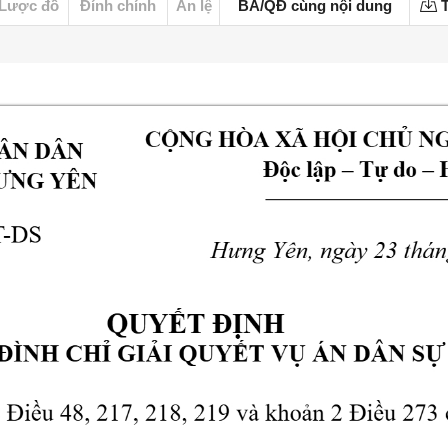
Lược đồ
Đính chính
Án lệ
BA/QĐ cùng nội dung
T