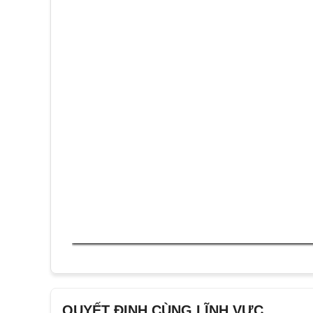
QUYẾT ĐỊNH CÙNG LĨNH VỰC