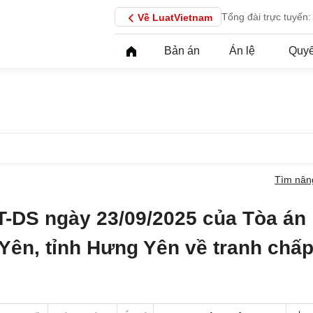
Tổng đài trực tuyến:
Về LuatVietnam
Bản án
Án lệ
Quyế
Tìm nân
T-DS ngày 23/09/2025 của Tòa án
Yên, tỉnh Hưng Yên về tranh chấ