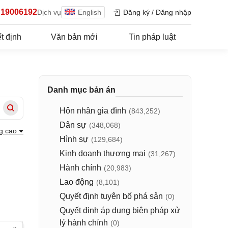
19006192
Dịch vụ
English
Đăng ký
/
Đăng nhập
t định
Văn bản mới
Tin pháp luật
Danh mục bản án
Hôn nhân gia đình
(843,252)
Dân sự
(348,068)
g cao
Hình sự
(129,684)
Kinh doanh thương mại
(31,267)
Hành chính
(20,983)
p
Lao động
(8,101)
Quyết định tuyên bố phá sản
(0)
Quyết định áp dụng biện pháp xử
lý hành chính
(0)