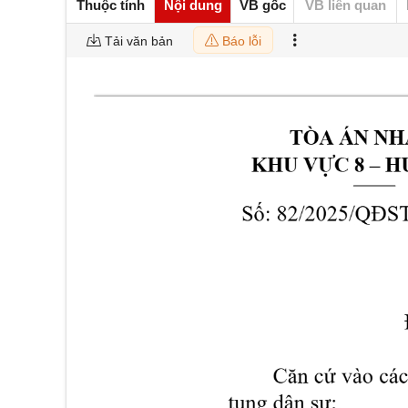
Thuộc tính
Nội dung
VB gốc
VB liên quan
Tải văn bản
Báo lỗi