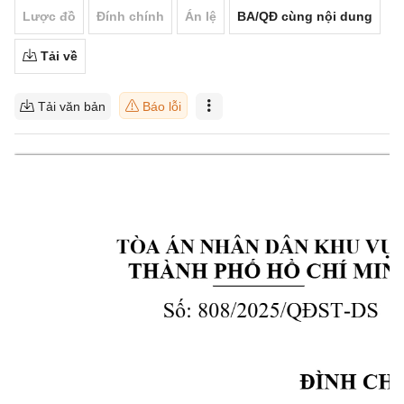
Lược đồ
Đính chính
Án lệ
BA/QĐ cùng nội dung
Tải về
Tải văn bản
Báo lỗi