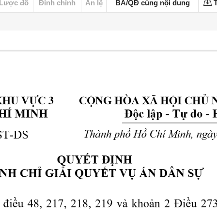
Lược đồ
Đính chính
Án lệ
BA/QĐ cùng nội dung
T