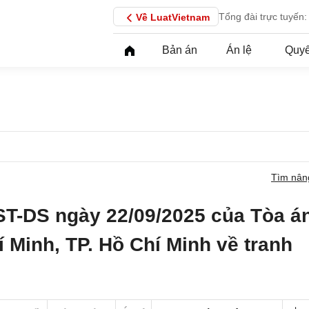
Tổng đài trực tuyến:
Về LuatVietnam
Bản án
Án lệ
Quyế
Tìm nân
ST-DS ngày 22/09/2025 của Tòa á
 Minh, TP. Hồ Chí Minh về tranh