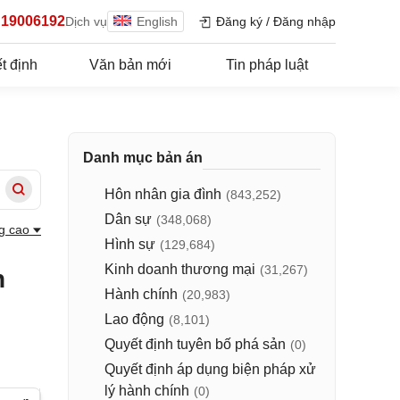
19006192
Dịch vụ
English
Đăng ký
/
Đăng nhập
t định
Văn bản mới
Tin pháp luật
Danh mục bản án
Hôn nhân gia đình
(843,252)
Dân sự
(348,068)
g cao
Hình sự
(129,684)
Kinh doanh thương mại
(31,267)
n
Hành chính
(20,983)
Lao động
(8,101)
Quyết định tuyên bố phá sản
(0)
Quyết định áp dụng biện pháp xử
lý hành chính
(0)