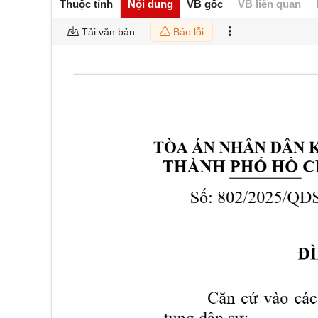
Thuộc tính
Nội dung
VB gốc
VB liên quan
Tải văn bản
Báo lỗi