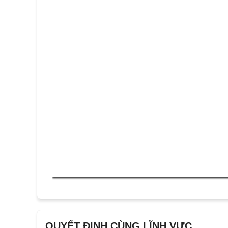
QUYẾT ĐỊNH CÙNG LĨNH VỰC