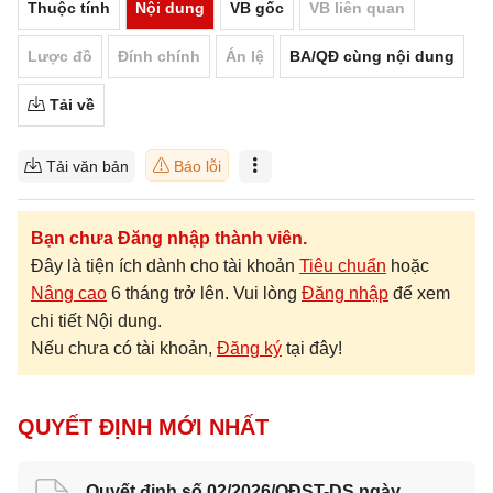
Thuộc tính
Nội dung
VB gốc
VB liên quan
Lược đồ
Đính chính
Án lệ
BA/QĐ cùng nội dung
Tải về
Tải văn bản
Báo lỗi
Bạn chưa Đăng nhập thành viên.
Đây là tiện ích dành cho tài khoản
Tiêu chuẩn
hoặc
Nâng cao
6 tháng trở lên. Vui lòng
Đăng nhập
để xem
chi tiết Nội dung.
Nếu chưa có tài khoản,
Đăng ký
tại đây!
QUYẾT ĐỊNH MỚI NHẤT
Quyết định số 02/2026/QĐST-DS ngày