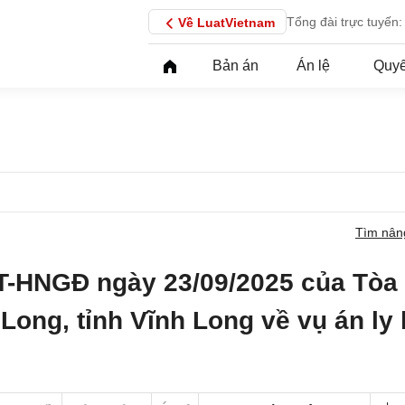
Tổng đài trực tuyến:
Về LuatVietnam
Bản án
Án lệ
Quyế
Tìm nân
T-HNGĐ ngày 23/09/2025 của Tòa
Long, tỉnh Vĩnh Long về vụ án ly