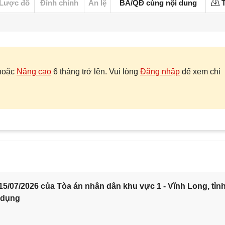
Lược đồ
Đính chính
Án lệ
BA/QĐ cùng nội dung
T
hoặc
Nâng cao
6 tháng trở lên. Vui lòng
Đăng nhập
để xem chi
5/07/2026 của Tòa án nhân dân khu vực 1 - Vĩnh Long, tỉn
 dụng