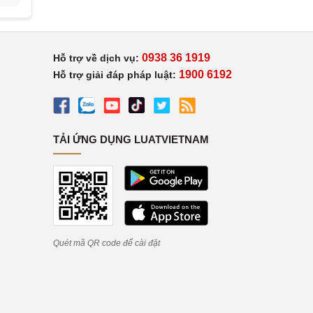
0938 36 1919
Hỗ trợ về dịch vụ:
1900 6192
Hỗ trợ giải đáp pháp luật:
TẢI ỨNG DỤNG LUATVIETNAM
Quét mã QR code để cài đặt