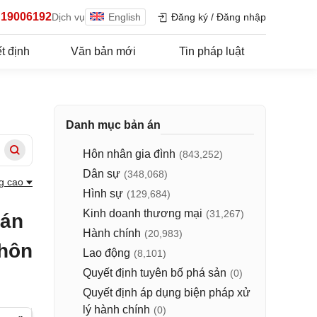
19006192
Dịch vụ
English
Đăng ký
/
Đăng nhập
t định
Văn bản mới
Tin pháp luật
Danh mục bản án
Hôn nhân gia đình
(843,252)
Dân sự
(348,068)
g cao
Hình sự
(129,684)
Kinh doanh thương mại
(31,267)
 án
Hành chính
(20,983)
 hôn
Lao động
(8,101)
Quyết định tuyên bố phá sản
(0)
Quyết định áp dụng biện pháp xử
lý hành chính
(0)