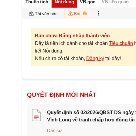
Thuộc tính
Nội dung
VB gốc
VB liên quan
Tải văn bản
Báo lỗi
Bạn chưa Đăng nhập thành viên.
Đây là tiện ích dành cho tài khoản
Tiêu chuẩn
tiết Nội dung.
Nếu chưa có tài khoản,
Đăng ký
tại đây!
QUYẾT ĐỊNH MỚI NHẤT
Quyết định số 02/2026/QĐST-DS ngày 1
Vĩnh Long về tranh chấp hợp đồng tín
Dân sự