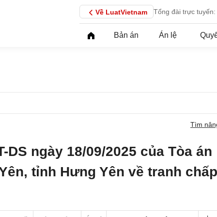
Tổng đài trực tuyến:
Về LuatVietnam
Bản án
Án lệ
Quyế
Tìm nân
T-DS ngày 18/09/2025 của Tòa án
Yên, tỉnh Hưng Yên về tranh chấ