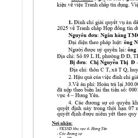
kiện
về
việc
 Tranh 
ch
ấp
tín
dụng
. V
i
1.
Đình
chỉ
giải
quyết
vụ
án
 d
2025 
về
 Tra
nh 
chấp
Hợp
đồng
tín 
d
Nguyên đơn
: 
Ngân hàng TM
Đại diện theo 
pháp luật: 
ông N
Người được u
ỷ quyền lại: 
ông
Địa chỉ: Số 
89 L
 H
, phường Đ
Đ
, T
Bị đơn
: 
Ch
ị Nguyễn Thị 
Đ
 
Địa chỉ: thôn C
 T, 
xã T Q
, hu
2.
Hậ
u
quả
củ
a
vi
ệ
c
đ
ìn
h
c
hỉ
gi
3.
Về
án
phí:
Hoà
n 
tr
ả
lạ
i
300
.0
đã
nộp
the
o 
bi
ê
n 
lai
thu
tiề
n
số:
00
0
vực 4 –
Hưng Yê
n
. 
4. 
Các 
đương
sự
có
quyền
kh
quyết
định
này 
trong 
thời
hạn
07
quy
ết
định
đượ
c
 ni
êm 
yết
 theo
quy
Nơi nhận:                              
- VKSND 
khu
 vực 4
- 
Hưng Yên
- 
Các đương sự