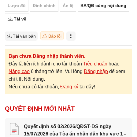
Lược đồ
Đính chính
Án lệ
BA/QĐ cùng nội dung
Tải về
Tải văn bản
Báo lỗi
Bạn chưa Đăng nhập thành viên.
Đây là tiện ích dành cho tài khoản
Tiêu chuẩn
hoặc
Nâng cao
6 tháng trở lên. Vui lòng
Đăng nhập
để xem
chi tiết Nội dung.
Nếu chưa có tài khoản,
Đăng ký
tại đây!
QUYẾT ĐỊNH MỚI NHẤT
Quyết định số 02/2026/QĐST-DS ngày
15/07/2026 của Tòa án nhân dân khu vực 1 -