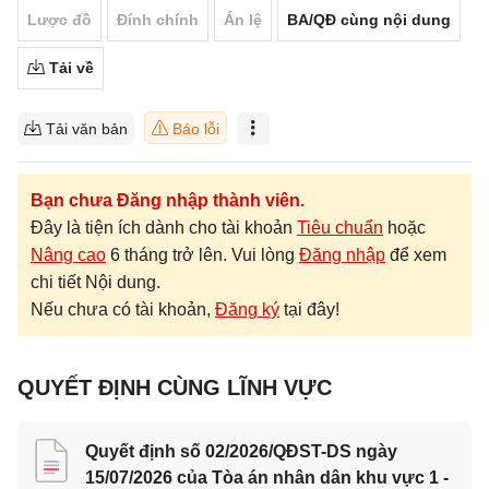
Lược đồ
Đính chính
Án lệ
BA/QĐ cùng nội dung
Tải về
Tải văn bản
Báo lỗi
Bạn chưa Đăng nhập thành viên.
Đây là tiện ích dành cho tài khoản
Tiêu chuẩn
hoặc
Nâng cao
6 tháng trở lên. Vui lòng
Đăng nhập
để xem
chi tiết Nội dung.
Nếu chưa có tài khoản,
Đăng ký
tại đây!
QUYẾT ĐỊNH CÙNG LĨNH VỰC
Quyết định số 02/2026/QĐST-DS ngày
15/07/2026 của Tòa án nhân dân khu vực 1 -