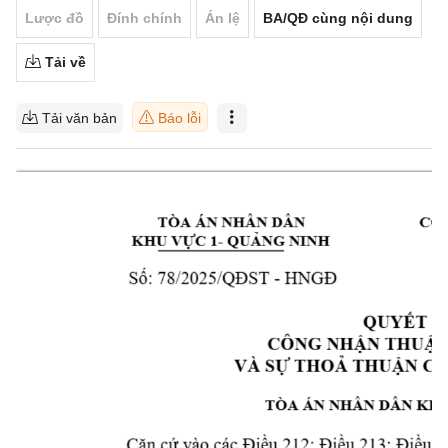
Lược đồ
Đính chính
Án lệ
BA/QĐ cùng nội dung
Tải về
Tải văn bản
Báo lỗi