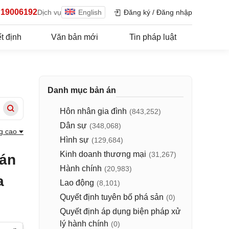
19006192
Dịch vụ
English
Đăng ký
/
Đăng nhập
t định
Văn bản mới
Tin pháp luật
Danh mục bản án
Hôn nhân gia đình
(843,252)
Dân sự
(348,068)
g cao
Hình sự
(129,684)
Kinh doanh thương mại
(31,267)
 án
Hành chính
(20,983)
a
Lao động
(8,101)
Quyết định tuyên bố phá sản
(0)
Quyết định áp dụng biện pháp xử
lý hành chính
(0)