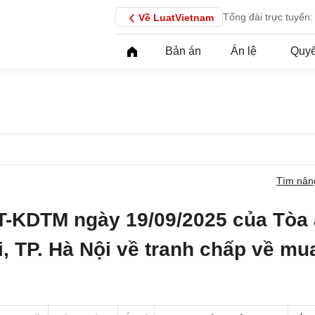
Tổng đài trực tuyến:
Về LuatVietnam
Bản án
Án lệ
Quyế
Tìm nân
T-KDTM ngày 19/09/2025 của Tòa
, TP. Hà Nội về tranh chấp về mu