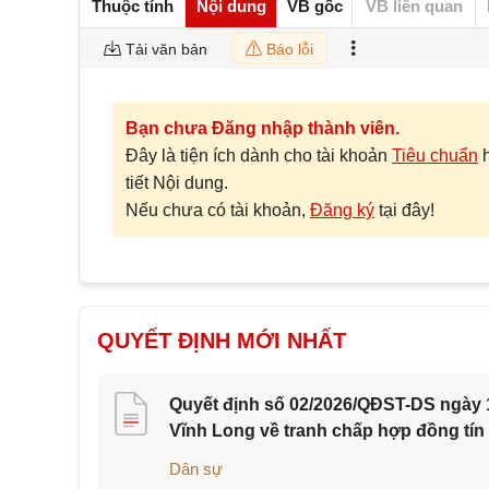
Thuộc tính
Nội dung
VB gốc
VB liên quan
Tải văn bản
Báo lỗi
Bạn chưa Đăng nhập thành viên.
Đây là tiện ích dành cho tài khoản
Tiêu chuẩn
tiết Nội dung.
Nếu chưa có tài khoản,
Đăng ký
tại đây!
QUYẾT ĐỊNH MỚI NHẤT
Quyết định số 02/2026/QĐST-DS ngày 1
Vĩnh Long về tranh chấp hợp đồng tín
Dân sự