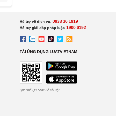
0938 36 1919
Hỗ trợ về dịch vụ:
1900 6192
Hỗ trợ giải đáp pháp luật:
TẢI ỨNG DỤNG LUATVIETNAM
Quét mã QR code để cài đặt