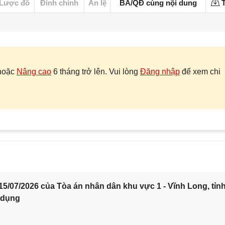
Lược đồ
Đính chính
Án lệ
BA/QĐ cùng nội dung
T
hoặc
Nâng cao
6 tháng trở lên. Vui lòng
Đăng nhập
để xem chi
5/07/2026 của Tòa án nhân dân khu vực 1 - Vĩnh Long, tỉn
 dụng