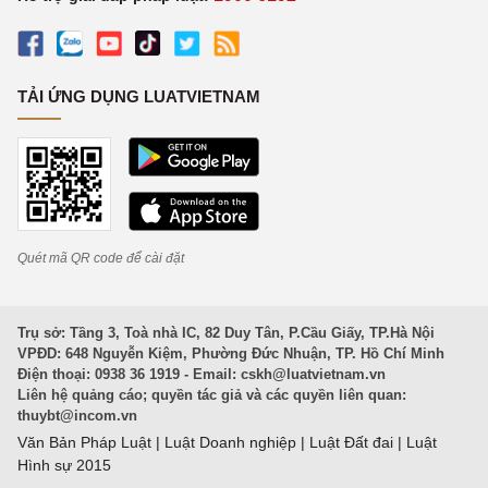
TẢI ỨNG DỤNG LUATVIETNAM
Quét mã QR code để cài đặt
Trụ sở: Tầng 3, Toà nhà IC, 82 Duy Tân, P.Cầu Giấy, TP.Hà Nội
VPĐD: 648 Nguyễn Kiệm, Phường Đức Nhuận, TP. Hồ Chí Minh
Điện thoại: 0938 36 1919 - Email:
cskh@luatvietnam.vn
Liên hệ quảng cáo; quyền tác giả và các quyền liên quan:
thuybt@incom.vn
Văn Bản Pháp Luật
|
Luật Doanh nghiệp
|
Luật Đất đai
|
Luật
Hình sự 2015