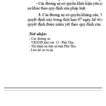
- 
C
á
c
đươ
ng 
s
ự
có 
qu
yề
n 
kh
ở
i
ki
ệ
n 
yê
u 
cầ
u
sự
 k
hác
 t
he
o 
quy
đị
nh
củ
a 
phá
p 
l
uậ
t.
3
.
Cá
c 
đ
ươn
g
sự 
có 
quyền 
kháng 
cáo, 
Việ
quyết địn
h này tron
g thời 
hạn 07 
ngày kể từ ng
quyết địn
h được niêm
 yết theo quy địn
h của Bộ
Nơi nhận:
Các đương sự
-
VKSND 
- 
; 
khu v
ực
 13 
Phú Thọ
-
Thi hành án dân s
ự tỉnh Phú Thọ
-
- 
Lưu hồ sơ v
ụ án