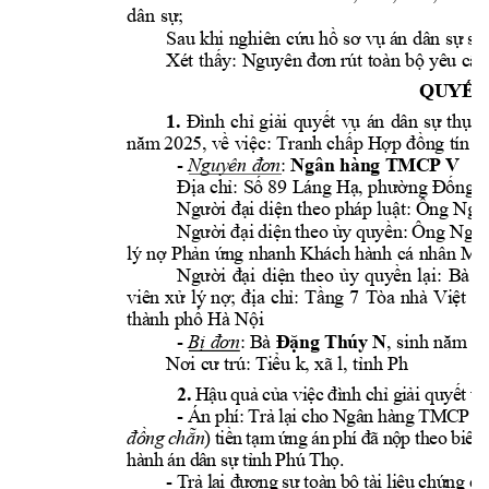
d
ân
 s
ự
;
Sau khi n
ghiên cứ
u hồ sơ vụ á
n dân sự s
ơ
Xét thấy: N
guyên 
đơn rút toà
n bộ yê
u cầu
QUYẾT
1.
Đình 
chỉ
giả
i 
quyế
t 
vụ 
án 
dân 
sự
thụ 
l
5,
: 
năm
202
về việc
Tran
h chấp 
Hợp đồng t
ín d
Ngân hàng T
MCP V 
- 
: 
Nguyên đơ
n
Địa chỉ: S
ố 89 Láng H
ạ, phường 
Đống Đ
Người đại 
diện theo phá
p luật: Ô
ng Ngô
Người 
đại 
diện 
th
eo 
ủy 
quyền: 
Ông 
Nguy
lý nợ Phản ứ
ng nhan
h Khách hà
nh cá nhâ
n Mi
Người 
đại 
diệ
n 
theo 
ủy 
quyền 
lại: 
Bà 
N
viên 
xử 
lý 
nợ; 
địa 
chỉ: 
Tầng
7 
Tòa 
nhà 
Việt 
Hả
thành phố 
Hà Nội
- 
: 
Bà
, sinh năm
 1
Bị đơn
Đặng Th
úy
 N
, 
Nơi cư trú: Ti
ểu k, xã 
l
tỉnh Ph
2.
H
ậ
u 
qu
ả 
củ
a 
vi
ệc
đì
nh 
ch
ỉ
gi
ải
qu
yế
t
v
- 
N
gâ
n 
hà
ng 
TM
CP
 V
Án 
ph
í
:
T
rả
 l
ại
 c
ho
) 
t
iề
n 
tạm
ứng
án
ph
í 
đã
nộ
p 
th
eo 
b
iê
n 
đồ
ng 
c
hẵn
hà
nh 
án
.
dâ
n 
sự
tỉ
nh 
Ph
ú 
Th
ọ
- 
Tr
ả
lạ
i 
đư
ơn
g 
sự
 t
oà
n b
ộ t
ài
 li
ệu
 c
hứ
ng 
cứ