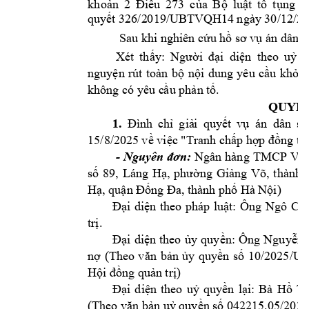
kh
oả
n
2
Đi
ều
27
3
c
ủa
B
ộ
luậ
t
tố
t
ụn
g
d
quyết 326/2
019/UBTVQH1
4 ngày 30/12/
20
Sau khi nghiên cứ
u hồ sơ v
ụ án dân s
 X
ét 
thấ
y: 
Người 
đại 
diện
theo 
uỷ 
nguy
ệ
n 
rú
t 
toàn 
bộ 
nội 
dung 
y
êu 
cầu 
khởi 
không có yêu c
ầu phản t
ố.
QUYẾT
1.
Đình 
chỉ 
giả
i 
quyế
t 
vụ  án 
dân 
sự
15
/8/202
5 
về việc "Tranh chấ
p hp đồn
g
tí
Ngân 
hàng 
TMCP 
Việ
- 
Nguyên 
đơn:
số 
89, 
Láng 
Hạ, 
phường 
Giảng 
V
õ, 
thành 
Hạ, quận Đống 
Đa, thành 
phố Hà Nội)
Đại 
diện
theo 
pháp 
luật: 
Ông 
Ngô 
Chí
trị.
Đại 
diện 
theo 
ủy 
quyền: 
Ông 
Nguyễn 
n 
(Theo 
văn 
bản 
ủy 
q
uyền 
số 
10/2025/U
Hội đồng quản 
trị)
Đại 
diện 
theo 
uỷ 
quyền 
lại: 
Bà 
Hồ 
Th
(Theo v
ăn bản 
uỷ quyền số 0
42215.05/2025