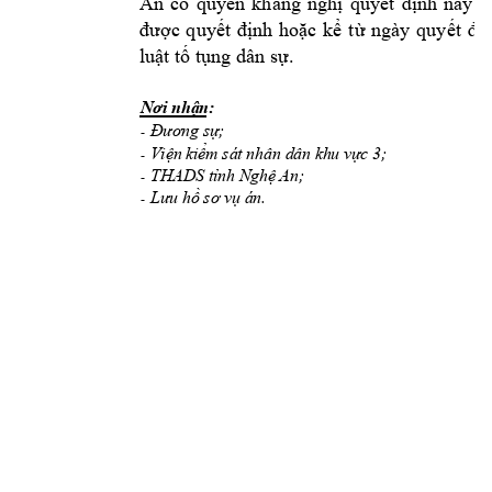
An
có 
quyền 
kháng 
nghị 
q
uyết 
định 
này 
t
đưc 
quyết 
định 
hoặc 
kể 
từ 
ngày 
quyết 
địn
luật tố tụn
g dân sự.
Nơi nhận
: 
Đương sự;
-
Viện kiểm sát nhâ
n dân 
khu vực 
3; 
-
THADS tỉnh Nghệ An;
-
Lưu hồ sơ vụ án.
-