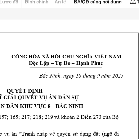
Lược đồ
Đính chính
Án lệ
BA/QĐ cùng nội dung
T
CỘNG HÒA XÃ HỘI
 CHỦ NGHĨA VIỆT 
NAM
Độc Lập –
Tự Do 
–
Hạnh Phúc
B
, ngày 18 tháng 9 
25
ắc Ninh
năm 20
QUYẾT ĐỊNH
DÂN S
 GIẢI 
QUYẾT VỤ ÁN 
Ự
N DÂN KHU V
- B
ỰC 
8 
ẮC NINH
15
7; 165; 217; 
218
; 
219
 và k
hoản 2 Điều 273
của Bộ 
v
quy
õ 
ơ
vụ 
án 
“T
ranh 
chấp 
ề 
ền 
sử 
dụng 
đất 
(ng
đi 