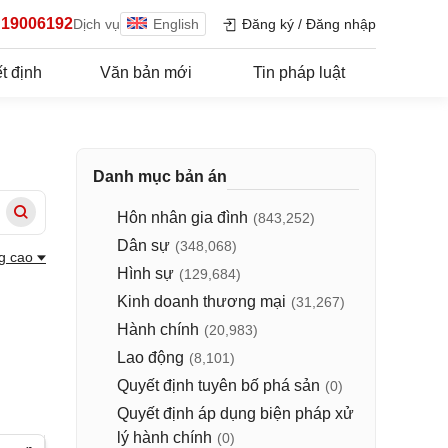
19006192
Dịch vụ
English
Đăng ký
/
Đăng nhập
t định
Văn bản mới
Tin pháp luật
Danh mục bản án
Hôn nhân gia đình
(843,252)
Dân sự
(348,068)
g cao
Hình sự
(129,684)
Kinh doanh thương mại
(31,267)
Hành chính
(20,983)
Lao động
(8,101)
Quyết định tuyên bố phá sản
(0)
Quyết định áp dụng biện pháp xử
lý hành chính
(0)