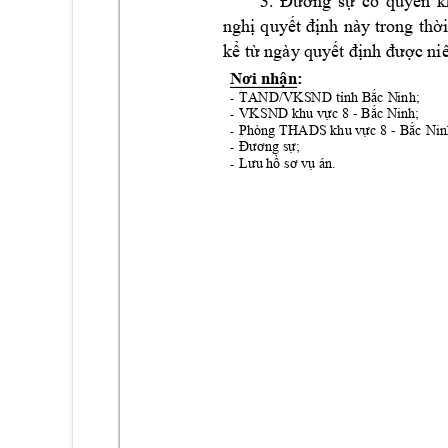
3. 
Đ
ương 
sự
có 
quyền 
k
nghị 
quyết 
định 
này 
trong 
thời
kể từ ngày 
quyết định được
ni
n: 
Nơi nhậ
TAND/VKSND t
nh B
c N
inh;
ỉ
ắ
-
VKSND khu v
c 8 - B
c N
inh;
ự
ắ
-
Ph
òng THADS khu v
c 8 - B
c Ni
ự
ắ
-
;
Đương sự
-
 án.
Lưu hồ
sơ vụ
-