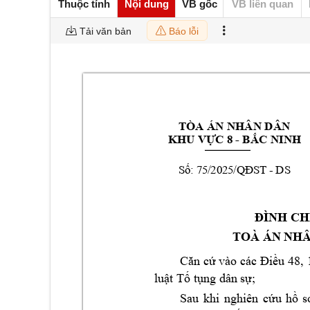
Thuộc tính
Nội dung
VB gốc
VB liên quan
Tải văn bản
Báo lỗi
TÒA ÁN NHÂN DÂ
N 
KHU V
- 
ỰC 8 
BẮC N
INH
S
: 
75
/
20
25
- 
DS
ố
/Q
ĐS
T
ĐÌNH CHỈ
TO
À 
ÁN 
NHÂ
các 
48,
 
Căn cứ vào 
Điều
T
; 
luật 
ố tụng dâ
n sự
Sau 
khi 
nghiên 
cứu 
hồ 
s