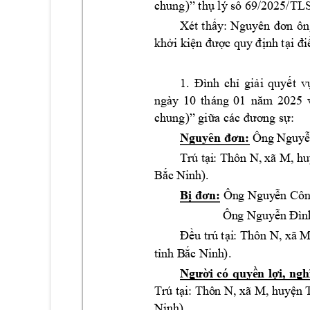
chung)
69
/2025/TL
”
thụ lý s
ố
X
ôn
ét 
thấy:
Nguyên 
đơn 
khởi kiện
được q
uy định tại đ
1. 
Đình 
chỉ 
g
iải 
quyết
v
ng
ày
10
tháng 
01 
20
25 
năm 
chung)
 c
ác 
:
”
giữa
đươ
ng sự
Nguyên 
đơn:
Ô
ng 
Nguy
ễ
N,
 xã 
M
Trú t
ại
: Thô
n 
, h
u
.
Bắc
 Ni
nh)
n 
Cô
Bị đơn:
Ôn
g N
guy
ễ
Ôn
g N
guyễ
n 
Đìn
Thôn N,
 xã 
Đều tr
ú tại
: 
.
tỉn
h B
ắc 
Ninh
)
Ngư
ời 
có 
qu
yề
n 
lợi, 
ngh
Thô
n N, xã
 M
Trú tạ
i: 
, huyệ
n 
Nin
h).