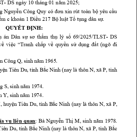
S
T- 
DS
ng
ày
10
 thán
g 
01
20
25; 
năm 
g 
Nguy
ông 
Quy 
ễn 
C
có 
đơn 
xin 
rút 
toàn 
bộ 
yêu 
cầu 
c 
1 
T
iểm 
khoản 
Đ
iều 217 Bộ luật 
ố t
ụng dân sự.
Q
UYẾT ĐỊNH:
án 
Dân 
s
69
/2025/TLST- 
DS
ụ 
ự 
sơ 
th
ẩm
thụ 
lý 
số
T
v
quy
õ 
về 
việc 
“
ra
nh 
chấp 
ề 
ền 
sử 
d
ụng 
đ
ất 
(ng
đi 
n 
Cô
ng Q,
 s
inh
 n
ăm 
1965
.
 (nay
 là t
hôn 
N, x
ã P
yệ
n Tiê
n Du
, tỉ
nh B
ắc N
inh
,
 tỉn
h 
n
g S
, 
sinh 
năm
 19
74.
,
 si
nh 
n
h
 Y
ăm 
19
74.
M
 (nay l
à thôn N,
 xã P
, 
, hu
yện Tiê
n Du,
 tỉnh B
ắc Ni
nh
1978
.
ĩ
a 
vụ 
liên
qua
n
: 
Bà
Nguyễ
n 
Thị 
M,
sinh 
nă
m
 (n
ay là thô
n N, xã P
Tiê
n Du, tỉ
nh Bắ
c Ninh
,
 tỉnh Bắ
c 