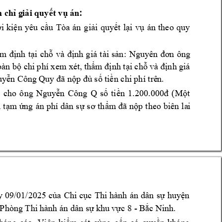
: 
h chỉ g
iải quyết vụ án
án 
theo 
quy 
i 
kiện 
yêu 
cầu 
Tòa 
án 
giải 
quyết 
lại 
vụ
v
à 
á 
tài 
s
: 
Nguyên 
ông 
m 
định 
tại 
chỗ
định 
g
i
ản
đơn 
oàn b
 chi phí xem xét, th
 v
à 
á 
ộ
ẩm 
định tại chỗ
định gi
uy
n Công 
Quy 
ã n
p 
 s
ti
n 
chi phí trê
n. 
ễ
đ
ộ
đủ
ố
ề
ô
ng 
Nguy
n 
Công 
Q 
s
1.200.
000
(M
 
cho 
ễ
ố 
tiền 
đ 
ột 
dân 
s
theo 
biên l
a
i 
 
tạm ứng 
án 
phí 
ự
sơ 
thẩm
đã 
nộp
y 
09/01/2025 
T
huy
của 
Chi 
cục 
hi 
hành 
án 
dân 
sự 
ện 
 Phòng Thi 
hành án dân s
8 
- B
. 
ự khu 
v
ực
ắc Ninh