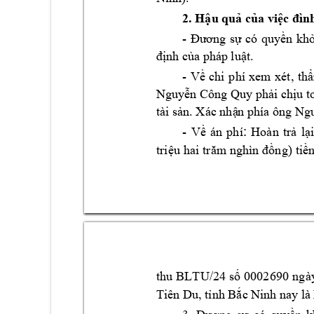
2
. 
vi
Hậu quả của 
ệc đìn
- 
Đương 
sự 
có 
quyền 
khở
định của phá
p luật.
- 
V
í 
xem 
xét, 
th
ề 
chi 
p
h
ẩ
Nguy
ông Quy 
ph
i ch
u t
ễn C
ả
ị
tài s
. X
ác nh
ía ông Ng
ản
ậ
n ph
- 
:
Hoàn 
tr
Về 
án 
phí
ả 
lại
tri
ìn
ệu 
hai tr
ăm ngh
đồng)
tiền
thu 
BLTU/24 
0002
690
ngà
số 
Tiên Du, t
 nay là
ỉnh Bắc 
Ninh