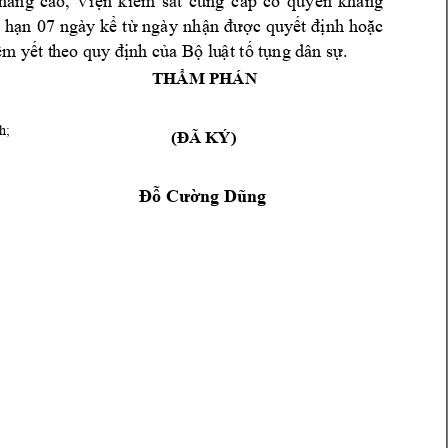
háng 
cáo, 
Viện 
k
iểm 
sát 
cùng 
cấp 
có 
quyền 
kháng 
c 
 
hạn
07 
ngày 
kể 
từ 
ngày 
nh
ận 
được 
quyết 
định 
hoặ
êm yết t
heo quy định của Bộ lu
ật tố tụng dân 
sự.
TH
M PH
ÁN
Ẩ
nh
;
(
Ã KÝ)
Đ
Đỗ Cường Dũng