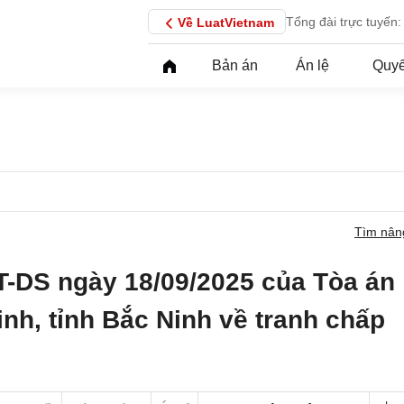
Tổng đài trực tuyến:
Về LuatVietnam
Bản án
Án lệ
Quyế
Tìm nân
T-DS ngày 18/09/2025 của Tòa án
nh, tỉnh Bắc Ninh về tranh chấp