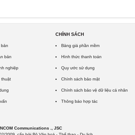
CHÍNH SÁCH
 bản
Bảng giá phần mềm
ăn bản
Hình thức thanh toán
nh nghiệp
Quy ước sử dụng
 thuật
Chính sách bảo mật
 dung
Chính sách bảo vệ dữ liệu cá nhân
 vấn
Thông báo hợp tác
 INCOM Communications ., JSC
/2009, cấp bởi Bộ Văn hoá - Thể thao - Du lịch