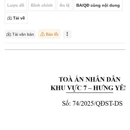
Lược đồ
Đính chính
Án lệ
BA/QĐ cùng nội dung
Tải về
Tải văn bản
Báo lỗi