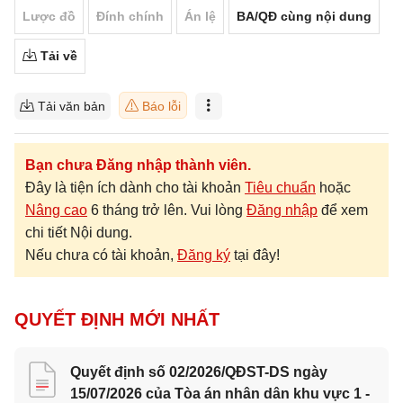
Lược đồ
Đính chính
Án lệ
BA/QĐ cùng nội dung
Tải về
Tải văn bản
Báo lỗi
Bạn chưa Đăng nhập thành viên.
Đây là tiện ích dành cho tài khoản
Tiêu chuẩn
hoặc
Nâng cao
6 tháng trở lên. Vui lòng
Đăng nhập
để xem
chi tiết Nội dung.
Nếu chưa có tài khoản,
Đăng ký
tại đây!
QUYẾT ĐỊNH MỚI NHẤT
Quyết định số 02/2026/QĐST-DS ngày
15/07/2026 của Tòa án nhân dân khu vực 1 -