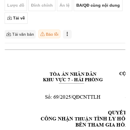
Lược đồ
Đính chính
Án lệ
BA/QĐ cùng nội dung
Tải về
Tải văn bản
Báo lỗi
TÒA ÁN NHÂN DÂ
N 
CỘN
- 
KHU VỰC 7 
H
ẢI PHÒNG
 69/2025/
CNTTLH 
H
Số:
QĐ
QUYẾT 
CÔNG NHẬ
N 
TÌNH LY HÔN
THUẬN
BÊN THAM GIA 
HÒA 