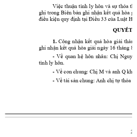
Việc 
t
huận 
tình 
ly 
hôn 
và 
sự 
thỏa 
thu
ghi 
trong 
Biên 
bản 
ghi 
nhận 
k
ết 
quả 
hòa 
gi
điều kiện 
quy định tạ
i Điều 33 c
ủa Luật
Hòa
QUYẾT Đ
1.
Công
n
hận 
kết
quả 
hò
a 
gi
ải 
thàn
h
1
6
 tháng
 8 
ghi
 nhận
 kết
 quả
 hòa
 giải
 ngà
y 
- 
V
quan 
h
hôn 
n
hân: 
ề
ệ
Chị 
Nguyễ
tình ly hôn. 
- 
M và anh Q kh
ô
Về con chung
: Chị 
- V
 tài s
n chung
: Anh ch
 t
th
a t
ề
ả
ị
ự
ỏ
2 