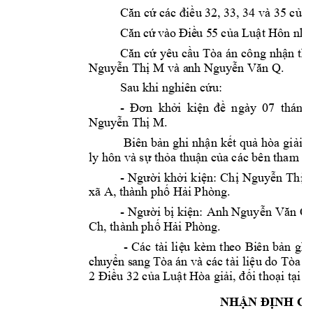
Căn cứ các điều 
32, 33, 3
4 và 35 của 
Că
n
c
ứ
và
o
Đ
i
ề
u 
5
5
của Luật Hôn nhâ
Căn cứ 
yêu 
cầu 
Tòa án 
công 
nhận thu
Nguy
n Th
 M và a
nh Nguy
Q. 
ễ
ị
ễn Văn 
Sau khi nghiên cứ
u:
- 
07 
tháng 
Đơn 
khởi 
kiện
đề 
ngày 
M. 
Nguyễn Thị 
Biên 
bản ghi 
nhận 
kết 
quả hòa 
giải 
n
ly hôn và sự th
ỏa thuận c
ủa các bên tham
 g
- 
Ch
Nguy
n 
Th
Người 
khởi 
kiện:
ị
ễ
ị
xã A, thành ph
 H
i 
Phòng. 
ố
ả
- 
Anh Nguy
Q
Người bị 
kiện:
ễn 
Văn 
Ch
, thành ph
 H
i Ph
òng. 
ố
ả
 -
Cá
c
tà
i
li
u
kèm
th
e
o
Bi
ên 
b
n 
gh
i
ệ
ả
ch
uy
n s
ang
 T
òa á
n 
và các tài li
u do Tòa án
ể
ệ
u 32 c
a Lu
t H
òa gi
i tho
i t
i T
2 Điề
ủ
ậ
ải, đố
ạ
ạ
NHẬN Đ
ỊNH C