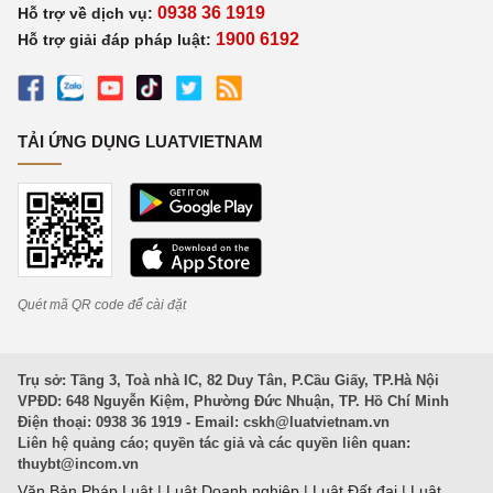
0938 36 1919
Hỗ trợ về dịch vụ:
1900 6192
Hỗ trợ giải đáp pháp luật:
TẢI ỨNG DỤNG LUATVIETNAM
Quét mã QR code để cài đặt
Trụ sở: Tầng 3, Toà nhà IC, 82 Duy Tân, P.Cầu Giấy, TP.Hà Nội
VPĐD: 648 Nguyễn Kiệm, Phường Đức Nhuận, TP. Hồ Chí Minh
Điện thoại: 0938 36 1919 - Email:
cskh@luatvietnam.vn
Liên hệ quảng cáo; quyền tác giả và các quyền liên quan:
thuybt@incom.vn
Văn Bản Pháp Luật
|
Luật Doanh nghiệp
|
Luật Đất đai
|
Luật