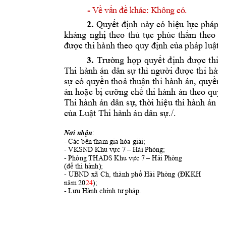
-
V
v
kh
á
c:
K
hô
n
g 
có
. 
ề
ấ
n 
đề
2.
Quyết 
định 
này 
có 
hiệu 
lực 
pháp 
l
kháng 
nghị 
theo 
t
hủ 
tục 
phúc 
thẩm
theo 
q
được thi hành t
heo quy
 định của pháp luậ
t v
3
. 
Trường 
hợp 
quyết 
định 
được 
thi 
h
Thi 
hành 
án 
dân 
sự 
thì 
người 
được 
thi 
hành
sự 
có 
quyền thoả 
thuận 
thi 
hành 
án, 
quyền 
án 
hoặc 
bị 
cưỡng 
chế thi 
hành 
án 
theo 
quy 
Thi hành 
án dân 
sự, thời hiệu
 thi hành 
án đ
/.
của Luật Thi hàn
h án dân sự.
: 
Nơi nhận
- Các bên
; 
tham
 gia hòa giải
- VKSND K
; 
hu vực 7 –
H
ải Phòng
- Phòng THAD
S K
hu vực 7 –
Hải Ph
òng
(
hành); 
để thi 
- 
UBND 
xã 
Ch, 
t
hành 
phố 
Hải 
Phòng
(ĐKKH 
20
24
); 
năm 
- 
. 
Lưu H
ành chính tư pháp