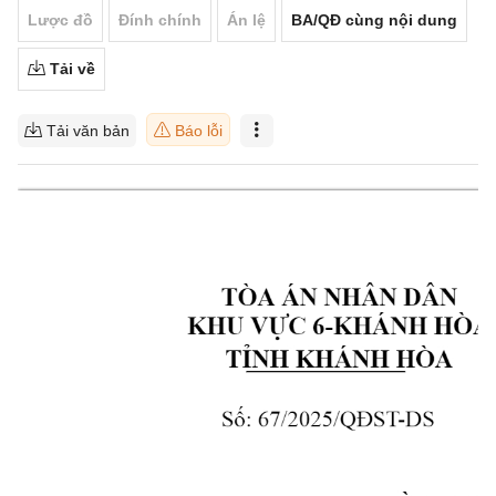
Lược đồ
Đính chính
Án lệ
BA/QĐ cùng nội dung
Tải về
Tải văn bản
Báo lỗi