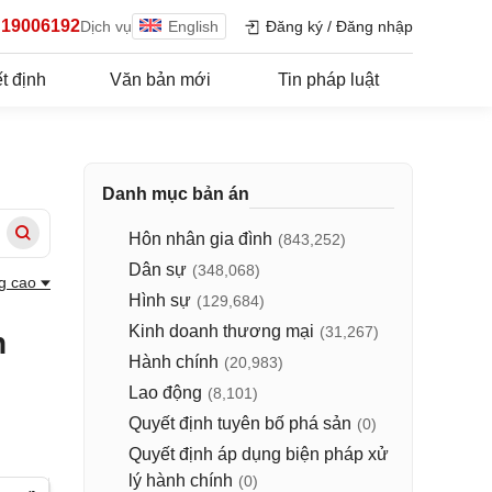
19006192
Dịch vụ
English
Đăng ký
/
Đăng nhập
t định
Văn bản mới
Tin pháp luật
Danh mục bản án
Hôn nhân gia đình
(843,252)
Dân sự
(348,068)
g cao
Hình sự
(129,684)
Kinh doanh thương mại
(31,267)
n
Hành chính
(20,983)
Lao động
(8,101)
Quyết định tuyên bố phá sản
(0)
Quyết định áp dụng biện pháp xử
lý hành chính
(0)