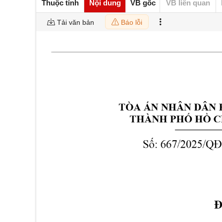
Thuộc tính
Nội dung
VB gốc
VB liên quan
Tải văn bản
Báo lỗi