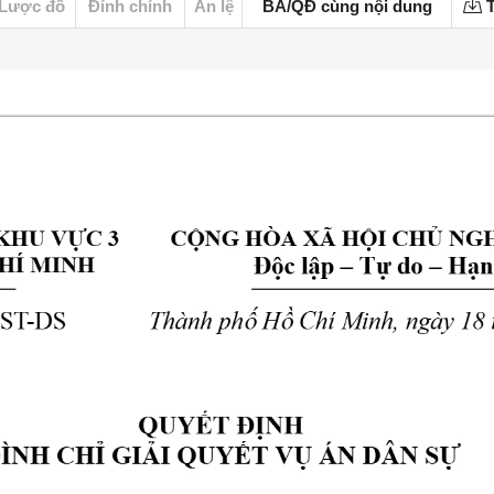
Lược đồ
Đính chính
Án lệ
BA/QĐ cùng nội dung
T