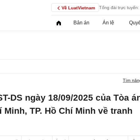
Tổng đài trực tuyến:
Về LuatVietnam
Bản án
Án lệ
Quyế
Tìm nân
ST-DS ngày 18/09/2025 của Tòa á
 Minh, TP. Hồ Chí Minh về tranh