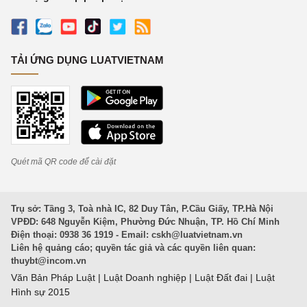
TẢI ỨNG DỤNG LUATVIETNAM
Quét mã QR code để cài đặt
Trụ sở: Tầng 3, Toà nhà IC, 82 Duy Tân, P.Cầu Giấy, TP.Hà Nội
VPĐD: 648 Nguyễn Kiệm, Phường Đức Nhuận, TP. Hồ Chí Minh
Điện thoại: 0938 36 1919 - Email:
cskh@luatvietnam.vn
Liên hệ quảng cáo; quyền tác giả và các quyền liên quan:
thuybt@incom.vn
Văn Bản Pháp Luật
|
Luật Doanh nghiệp
|
Luật Đất đai
|
Luật
Hình sự 2015