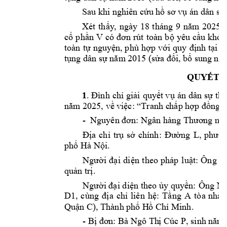
Sau khi nghiên cứ
u hồ sơ v
ụ án dân sự 
Xét 
thấy
, 
ngày 
18 
tháng 
9 
năm 
2025, 
cổ 
phần 
V
có đơn 
rút 
toàn 
bộ 
y
êu 
cầu khởi 
toàn 
tự 
n
guyện, p
h
ù 
hợp 
v
ới 
quy 
định 
tạ
i 
đ
tụng dân sự năm
 2015 (sửa 
đổi, bổ sung 
năm
QUYẾT Đ
1
. Đìn
h chỉ giải 
quy
ết vụ
 án dân 
sự thụ
năm 2025, về 
việc: “Tranh c
hấp hợp đ
ồng t
-
n: 
Nguyên đơ
N
gân hàng Thươ
ng m
ạ
Địa 
chỉ 
trụ 
sở 
chính: 
Đường
L, 
phườn
. 
phố Hà Nội
N
Người 
đại 
diện 
t
he
o 
pháp 
luật: 
Ông 
q
uản trị.
Ông 
Người đại d
i
ện theo ủy q
uy
ền: 
N
D1
, 
cùng 
địa 
chỉ 
liên 
hệ: 
Tầng 
A 
tò
a 
nhà 
. 
Quận C), Thành 
phố H
ồ Chí Minh
- 
Bị đơn: Bà Ngô Th
ị Cúc P, sinh n
ăm