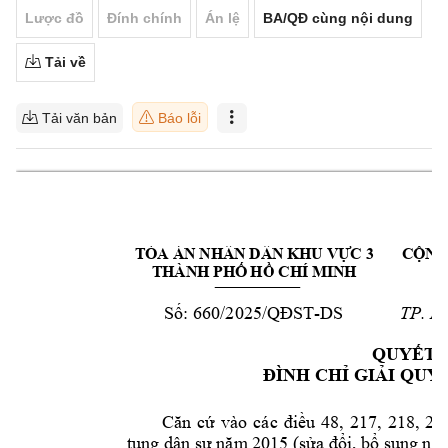
Lược đồ
Đính chính
Án lệ
BA/QĐ cùng nội dung
Tải về
Tải văn bản
Báo lỗi
TÒA ÁN NHÂN DÂN KHU VỰC 3
CỘNG
THÀNH PHỐ HỒ CHÍ MINH
-
DS
TP. H
Số: 660/2025/QĐ
ST
QUYẾT 
ĐÌNH CHỈ GIẢ
I QUY
Căn 
cứ 
vào 
các 
điều 
48, 
217,
218, 
21
tụng dân sự năm
 2015 (sửa 
đổi, bổ sung 
nă