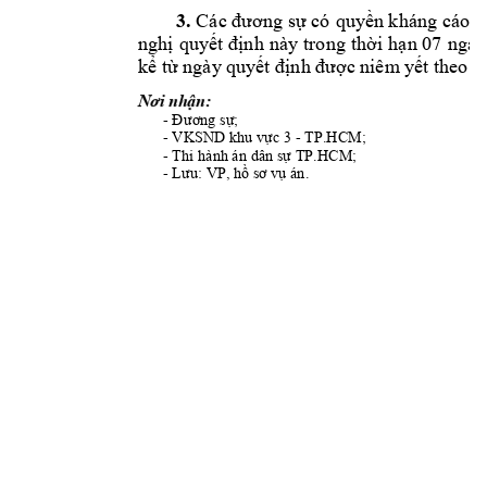
3.
Các đương s
ự
 có 
quy
ền kháng 
c
áo, 
nghị 
quy
ết 
định 
này
trong 
thời 
hạn 07 
ngày
kể từ ngày quy
ết định được n
iêm y
ết theo q
Nơi nhận:
- 
Đương sự;
- 
- TP.HCM;
VKSND k
hu vực 3 
- 
Thi hành án dân 
sự TP.HCM;
- 
Lưu: VP, hồ sơ v
ụ án.