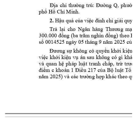
Địa 
chỉ 
th
ư
ờng 
trú: 
Đường 
Q, 
phường
. 
phố Hồ Chí Mi
nh
2.
Hậu quả c
ủa việc đìn
h chỉ giải 
quyết
Trả 
lại 
cho 
Ngân 
hàng 
Thương 
mại 
300.000 đồng (ba trăm nghìn đồng) theo Bi
số 0014525 n
gày 05 tháng 
9 năm 2025 c
ủa 
Đương 
sự 
không 
có 
quyền 
khởi 
kiện 
y
việc 
khởi 
kiện 
vụ 
án 
sau 
không 
có 
gì 
khác 
và 
quan
hệ 
pháp 
luật 
t
ran
h 
ch
ấ
p, 
trừ 
trườn
điểm 
c 
khoản 
1 
Điều 
217 
củ
a 
B
ộ 
luật 
Tố 
t
năm 2025) và các trư
ờng hợp 
khác theo q
uy