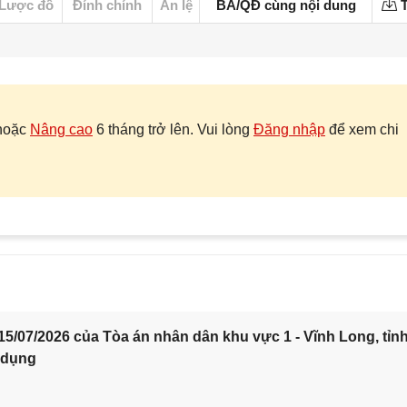
Lược đồ
Đính chính
Án lệ
BA/QĐ cùng nội dung
T
hoặc
Nâng cao
6 tháng trở lên. Vui lòng
Đăng nhập
để xem chi
5/07/2026 của Tòa án nhân dân khu vực 1 - Vĩnh Long, tỉn
 dụng