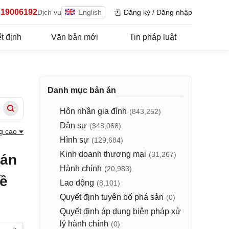
19006192
Dịch vụ
English
Đăng ký
/
Đăng nhập
t định
Văn bản mới
Tin pháp luật
Danh mục bản án
Hôn nhân gia đình
(843,252)
Dân sự
(348,068)
g cao
Hình sự
(129,684)
Kinh doanh thương mại
(31,267)
 án
Hành chính
(20,983)
về
Lao động
(8,101)
Quyết định tuyên bố phá sản
(0)
Quyết định áp dụng biện pháp xử
lý hành chính
(0)