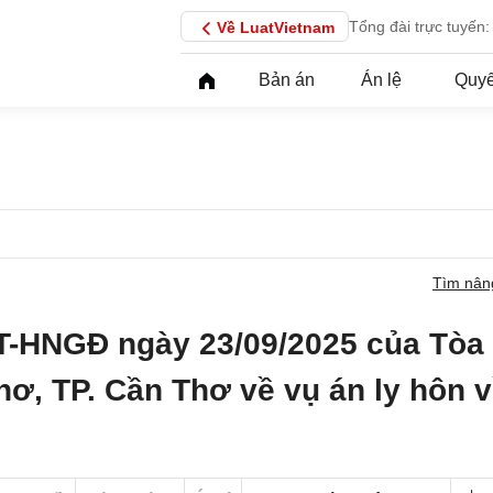
Tổng đài trực tuyến:
Về LuatVietnam
Bản án
Án lệ
Quyế
Tìm nân
T-HNGĐ ngày 23/09/2025 của Tòa
hơ, TP. Cần Thơ về vụ án ly hôn 