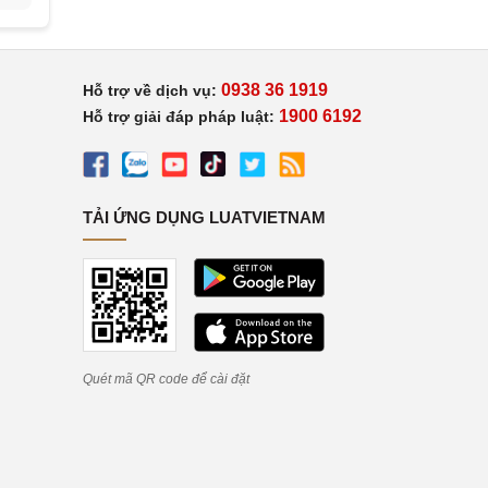
0938 36 1919
Hỗ trợ về dịch vụ:
1900 6192
Hỗ trợ giải đáp pháp luật:
TẢI ỨNG DỤNG LUATVIETNAM
Quét mã QR code để cài đặt