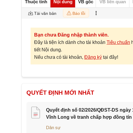
Thuộc tính
Nội dung
VB gốc
VB liên quan
Tải văn bản
Báo lỗi
Bạn chưa Đăng nhập thành viên.
Đây là tiện ích dành cho tài khoản
Tiêu chuẩn
tiết Nội dung.
Nếu chưa có tài khoản,
Đăng ký
tại đây!
QUYẾT ĐỊNH MỚI NHẤT
Quyết định số 02/2026/QĐST-DS ngày 1
Vĩnh Long về tranh chấp hợp đồng tín
Dân sự