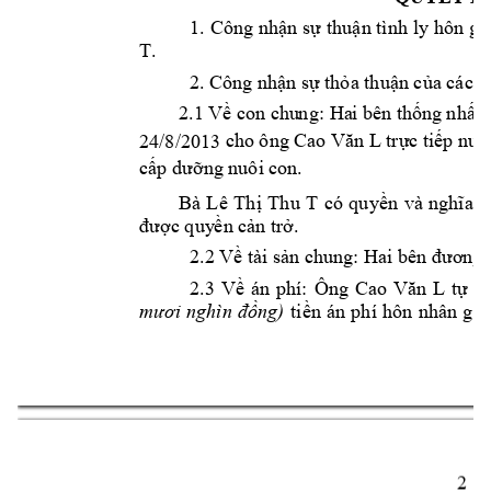
1. 
Công nh
n s
thu
n tình 
ly hôn 
gi
ậ
ự
ậ
T. 
2. Công 
nh
n s
th
a thu
n c
ậ
ự
ỏ
ậ
ủa các đ
2.1 V
con chu
ng
: 
Ha
i bên 
th
ng 
nh
t 
ề
ố
ấ
 cho 
tr
c ti
24/8/2013
ông C
ao Văn L
ự
ếp nuôi
c
ng nuôi c
on.
ấp dưỡ
Bà 
Lê 
Th
Thu 
T 
có 
quy
n 
ị
ề
và 
nghĩa 
v
c quy
n c
n tr
. 
đư
ợ
ề
ả
ở
2.2 V
 tài s
n chung
: Hai 
ề
ả
bên đươ
ng 
2.3 
V
án
phí: 
t
n
ề
Ông 
Cao 
Văn 
L
ự
ti
ng)
mươi 
nghìn 
đồ
ền 
án 
phí 
hôn 
nhân 
gia
2 