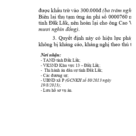
c kh
u tr
đư
ợ
ấ
ừ
và
o 300.000đ
(ba trăm nghìn
Biên 
lai 
thu 
t
m 
ng 
án 
phí 
s
00
00760 
ng
ạ
ứ
ố
t
k L
k, 
nên hoàn l
i cho 
ông Cao 
ỉnh 
Đắ
ắ
ạ
Vă
.
ng)
mươi nghìn đồ
3. 
Quy
nh 
này 
có 
hi
u 
l
c 
pháp 
ết 
đ
ị
ệ
ự
không b
 kháng cá
o, kháng n
gh
 theo th
 t
ị
ị
ủ
ụ
n:
Nơi nhậ
- TAND
 t
k L
k; 
ỉnh Đắ
ắ
- 
VKS
ND Khu v
c 13 
k L
k; 
ự
–
Đ
ắ
ắ
-  Thi hành án dân
 s
 t
nh 
k
 L
k; 
ự
ỉ
Đắ
ắ
- 
;
Các đương sự
- U
BND xã P 
(
GCNKH 
s
 80/2013 ngày
ố
19/8/2013
);
- 
 án.
Lưu hồ
sơ v
ụ