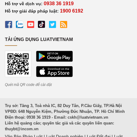
0938 36 1919
Hỗ trợ về dịch vụ:
1900 6192
Hỗ trợ giải đáp pháp luật:
TẢI ỨNG DỤNG LUATVIETNAM
Quét mã QR code để cài đặt
Trụ sở: Tầng 3, Toà nhà IC, 82 Duy Tân, P.Cầu Giấy, TP.Hà Nội
VPĐD: 648 Nguyễn Kiệm, Phường Đức Nhuận, TP. Hồ Chí Minh
Điện thoại: 0938 36 1919 - Email:
cskh@luatvietnam.vn
Liên hệ quảng cáo; quyền tác giả và các quyền liên quan:
thuybt@incom.vn
Văn Bản Pháp Luật
|
Luật Doanh nghiệp
|
Luật Đất đai
|
Luật