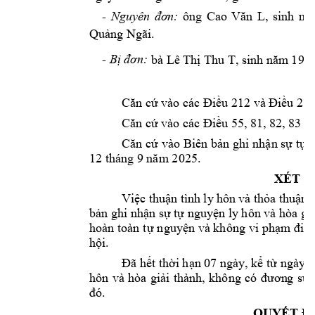
- 
Nguyên 
đơn:
ông 
Cao 
Văn 
L, 
sinh 
nă
Quảng Ngãi.
- B
ị
đơn:
bà Lê 
Thị Thu T, 
sinh năm
 198
u 213
Căn cứ
vào các Đ
iều 212 và Đ
iề
u 55, 81, 
82, 83 c
Căn cứ
vào các Đ
iề
 vào Biên b
n ghi nh
n s
t
 
Căn c
ứ
ả
ậ
ự
ự
12
 tháng 9 
.  
năm 2025
XÉT T
Vi
c thu
n 
tì
nh ly
hôn 
và 
th
a thu
n 
ệ
ậ
ỏ
ậ
b
n ghi nh
n s
 t
 nguy
n ly hôn và hòa gi
ả
ậ
ự
ự
ệ
hoàn toàn 
t
nguy
n và không 
vi ph
u
ự
ệ
ạm điề
h
i. 
ộ
t th
i h
n 07 ngày
, k
 t
 ngày l
Đã hế
ờ
ạ
ể
ừ
hôn 
và 
hòa 
gi
ải 
thành, 
không 
có 
đ
ươn
g 
s
ự
đó.
QUY
ẾT Đ