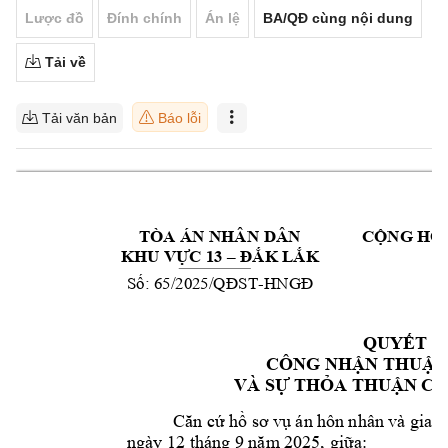
Lược đồ
Đính chính
Án lệ
BA/QĐ cùng nội dung
Tải về
Tải văn bản
Báo lỗi
TÒA ÁN NHÂN 
DÂN 
C
NG HÒ
Ộ
KHU V
C 13 
K L
K 
Ự
–
Đ
Ắ
Ắ
Đ
S
: 65/2025
-
ố
/QĐST
HNGĐ
QUY
ẾT Đ
CÔNG NH
N THU
N
Ậ
Ậ
VÀ S
TH
A THU
N C
Ự
Ỏ
Ậ
Ủ
h
Căn cứ
ồ
sơ v
ụ
án 
hôn 
nhân và 
gia đ
ngày 
12
 th
áng 9 
, gi
a:
năm
 2025
ữ