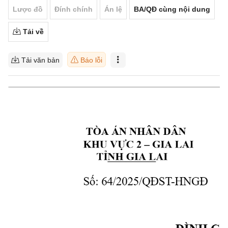
Lược đồ
Đính chính
Án lệ
BA/QĐ cùng nội dung
Tải về
Tải văn bản
Báo lỗi