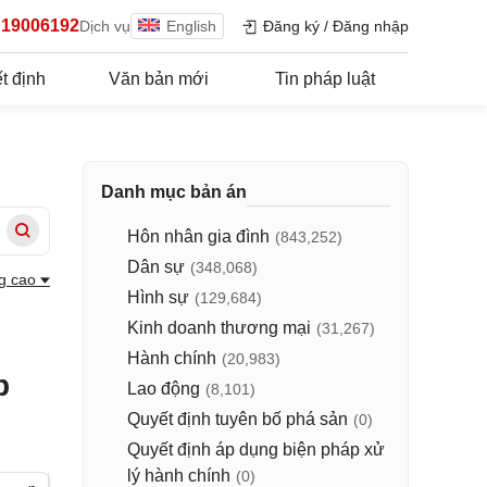
19006192
Dịch vụ
English
Đăng ký
/
Đăng nhập
t định
Văn bản mới
Tin pháp luật
Danh mục bản án
Hôn nhân gia đình
(843,252)
Dân sự
(348,068)
g cao
Hình sự
(129,684)
Kinh doanh thương mại
(31,267)
Hành chính
(20,983)
p
Lao động
(8,101)
Quyết định tuyên bố phá sản
(0)
Quyết định áp dụng biện pháp xử
lý hành chính
(0)