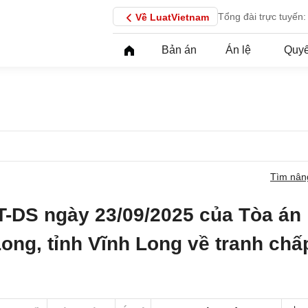
Tổng đài trực tuyến:
Về LuatVietnam
Bản án
Án lệ
Quyế
Tìm nân
T-DS ngày 23/09/2025 của Tòa án
ong, tỉnh Vĩnh Long về tranh chấ