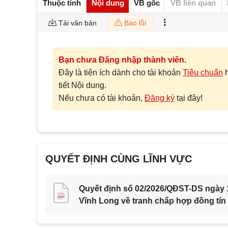
Thuộc tính
Nội dung
VB gốc
VB liên quan
Tải văn bản
Báo lỗi
Bạn chưa Đăng nhập thành viên.
Đây là tiện ích dành cho tài khoản
Tiêu chuẩn
tiết Nội dung.
Nếu chưa có tài khoản,
Đăng ký
tại đây!
QUYẾT ĐỊNH CÙNG LĨNH VỰC
Quyết định số 02/2026/QĐST-DS ngày 1
Vĩnh Long về tranh chấp hợp đồng tín