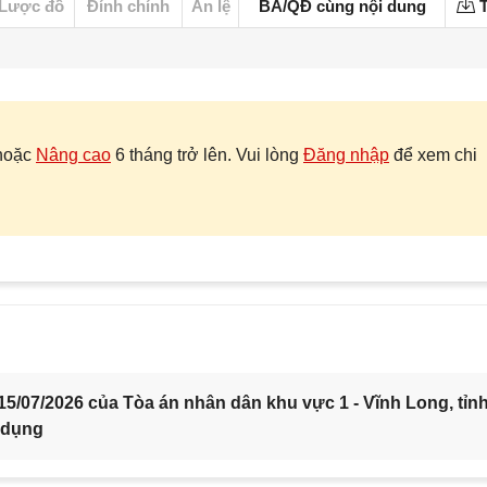
Lược đồ
Đính chính
Án lệ
BA/QĐ cùng nội dung
T
hoặc
Nâng cao
6 tháng trở lên. Vui lòng
Đăng nhập
để xem chi
5/07/2026 của Tòa án nhân dân khu vực 1 - Vĩnh Long, tỉn
 dụng