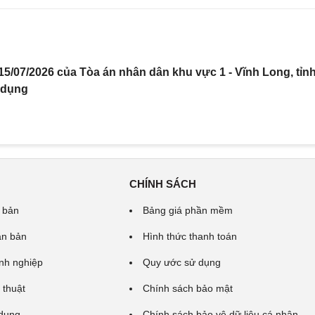
5/07/2026 của Tòa án nhân dân khu vực 1 - Vĩnh Long, tỉn
 dụng
CHÍNH SÁCH
 bản
Bảng giá phần mềm
ăn bản
Hình thức thanh toán
nh nghiệp
Quy ước sử dụng
 thuật
Chính sách bảo mật
 dung
Chính sách bảo vệ dữ liệu cá nhân