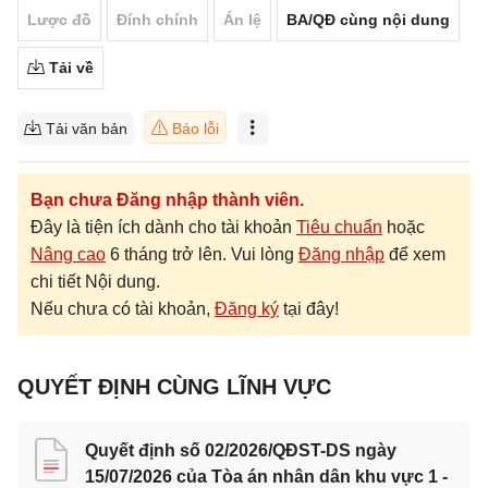
Lược đồ
Đính chính
Án lệ
BA/QĐ cùng nội dung
Tải về
Tải văn bản
Báo lỗi
Bạn chưa Đăng nhập thành viên.
Đây là tiện ích dành cho tài khoản
Tiêu chuẩn
hoặc
Nâng cao
6 tháng trở lên. Vui lòng
Đăng nhập
để xem
chi tiết Nội dung.
Nếu chưa có tài khoản,
Đăng ký
tại đây!
QUYẾT ĐỊNH CÙNG LĨNH VỰC
Quyết định số 02/2026/QĐST-DS ngày
15/07/2026 của Tòa án nhân dân khu vực 1 -