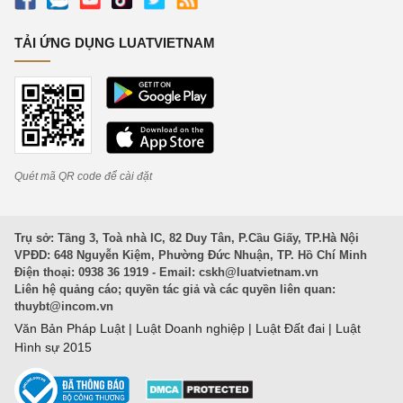
TẢI ỨNG DỤNG LUATVIETNAM
Quét mã QR code để cài đặt
Trụ sở: Tầng 3, Toà nhà IC, 82 Duy Tân, P.Cầu Giấy, TP.Hà Nội
VPĐD: 648 Nguyễn Kiệm, Phường Đức Nhuận, TP. Hồ Chí Minh
Điện thoại: 0938 36 1919 - Email:
cskh@luatvietnam.vn
Liên hệ quảng cáo; quyền tác giả và các quyền liên quan:
thuybt@incom.vn
Văn Bản Pháp Luật
|
Luật Doanh nghiệp
|
Luật Đất đai
|
Luật
Hình sự 2015