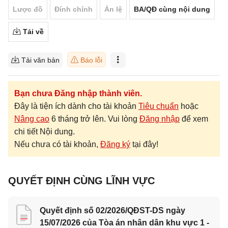
Lược đồ
Đính chính
Án lệ
BA/QĐ cùng nội dung
Tải về
Tải văn bản
Báo lỗi
Bạn chưa Đăng nhập thành viên.
Đây là tiện ích dành cho tài khoản
Tiêu chuẩn
hoặc
Nâng cao
6 tháng trở lên. Vui lòng
Đăng nhập
để xem
chi tiết Nội dung.
Nếu chưa có tài khoản,
Đăng ký
tại đây!
QUYẾT ĐỊNH CÙNG LĨNH VỰC
Quyết định số 02/2026/QĐST-DS ngày
15/07/2026 của Tòa án nhân dân khu vực 1 -