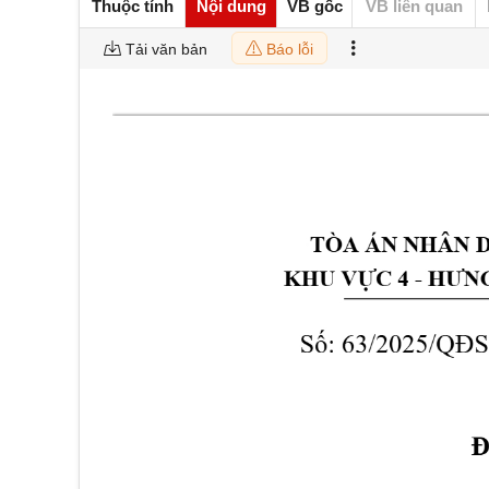
Thuộc tính
Nội dung
VB gốc
VB liên quan
Tải văn bản
Báo lỗi