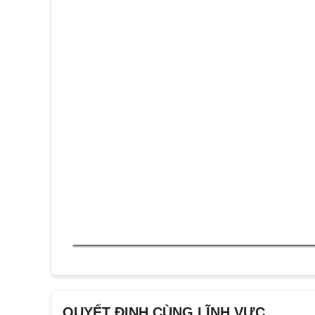
QUYẾT ĐỊNH CÙNG LĨNH VỰC