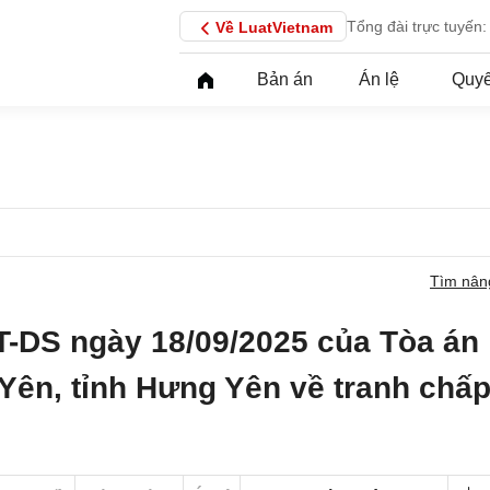
Tổng đài trực tuyến:
Về LuatVietnam
Bản án
Án lệ
Quyế
Tìm nân
T-DS ngày 18/09/2025 của Tòa án
Yên, tỉnh Hưng Yên về tranh chấ