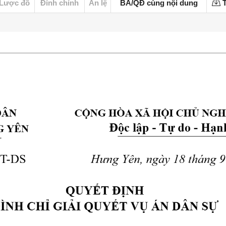
Lược đồ
Đính chính
Án lệ
BA/QĐ cùng nội dung
T