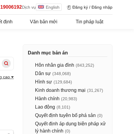
19006192
Dịch vụ
English
Đăng ký
/
Đăng nhập
t định
Văn bản mới
Tin pháp luật
Danh mục bản án
Hôn nhân gia đình
(843,252)
Dân sự
(348,068)
g cao
Hình sự
(129,684)
Kinh doanh thương mại
(31,267)
Hành chính
(20,983)
p
Lao động
(8,101)
Quyết định tuyên bố phá sản
(0)
Quyết định áp dụng biện pháp xử
lý hành chính
(0)