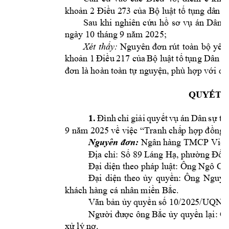
kho
ản 2 Điề
u 2
73 c
ủ
a B
ộ
lu
ậ
t t
ố
 t
ụ
ng dâ
n s
Sau 
khi 
nghiê
n 
c
ứ
u 
h
ồ
sơ 
vụ
án 
Dân 
s
ngày 10 thán
g 9 năm 2025
; 
Xét 
thấy:
N
guyên 
đơn 
rút 
toàn 
bộ 
yêu
khoản 
1 
Điều 
217
của 
Bộ
luật 
tố 
tụng 
Dân 
sự
đơn là hoàn 
toàn tự nguyện, p
hù hợp với q
u
QUYẾT Đ
1.
Đình 
chỉ 
giải 
quyết 
vụ 
án 
Dân 
sự 
th
9 
năm 2025 
về việc “Tranh chấ
p hợp đồng t
Ngân 
hàng TMCP Việ
t
Nguyên đơn: 
Địa chỉ: 
S
ố 89 
Láng Hạ, phườ
ng Đốn
Đại diện theo 
pháp luật: 
Ông Ngô Chí
Đại 
diện 
theo 
ủy 
quyền: 
Ông 
Nguyễ
khách hàng cá n
hân mi
ề
n B
ắ
c.
Văn bả
n 
ủ
y 
quy
ề
n s
ố
 10/202
5/UQN-C
Ngư
ời đượ
c ô
ng B
ắ
c 
ủ
y quy
ề
n l
ạ
i: 
x
ử
 lý n
ợ
. 