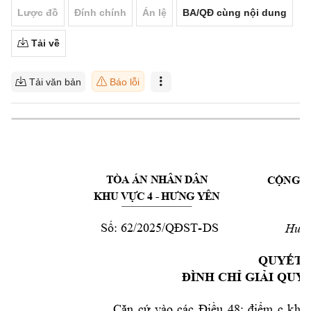
Lược đồ
Đính chính
Án lệ
BA/QĐ cùng nội dung
Tải về
Tải văn bản
Báo lỗi
TÒA
 Á
N NH
ÂN 
DÂN
C
Ộ
NG H
Đ
KHU
 V
Ự
C 
4 - 
HƯN
G Y
ÊN
Số: 
62
/2025/QĐST
-
DS
Hưng
QUY
ẾT 
ĐÌNH CHỈ
GI
Ả
I Q
UY
Căn 
cứ
vào 
các 
Điề
u 
48; 
đi
ể
m 
c 
kho