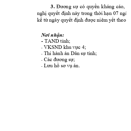
3.
Đương 
sự 
có 
quyền 
kháng 
cáo, 
Vi
nghị quyết 
định này trong 
thời hạn 
07 ngày
kể từ ngày 
quyết định được niêm 
yết theo q
Nơi nhậ
n:
- TAND t
ỉ
nh; 
VKSND 
khu v
ự
c 4; 
-
Thi hành á
n Dân s
ự
 t
ỉ
nh; 
-
Các đương 
sự
; 
-
Lưu hồ
sơ 
vụ
 án. 
-