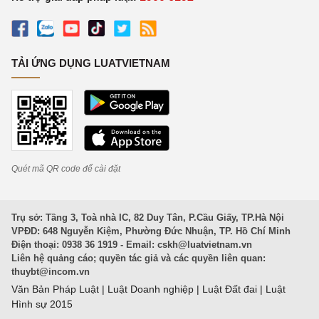
TẢI ỨNG DỤNG LUATVIETNAM
Quét mã QR code để cài đặt
Trụ sở: Tầng 3, Toà nhà IC, 82 Duy Tân, P.Cầu Giấy, TP.Hà Nội
VPĐD: 648 Nguyễn Kiệm, Phường Đức Nhuận, TP. Hồ Chí Minh
Điện thoại: 0938 36 1919 - Email:
cskh@luatvietnam.vn
Liên hệ quảng cáo; quyền tác giả và các quyền liên quan:
thuybt@incom.vn
Văn Bản Pháp Luật
|
Luật Doanh nghiệp
|
Luật Đất đai
|
Luật
Hình sự 2015