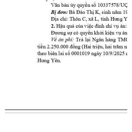
Văn bả
n 
ủ
y 
quy
ề
n s
ố
 103375
78/UQ-
Bà Đà
o Thị 
K, 
sinh năm 19
9
Bị đơn:
Địa chỉ:
Thôn C, x
ã L, tỉnh Hưng Yê
2.
Hậu quả c
ủa việc đình c
hỉ vụ án: 
Đương 
sự
có 
quyền 
khởi kiệ
n vụ 
án 
t
Về 
án 
phí:
Trả 
lại 
Ngân
hàng 
TMCP
tiền 
2.250.000 
đồng (Ha
i triệu, hai trăm n
theo 
biên 
lai 
số 
000
1019 
ngày 
10
/9/2025 
củ
Hưng Yên.