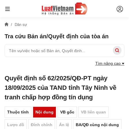
Dân sự
Tra cứu Bản án/Quyết định của tòa án
Tìm nâng cao
Quyết định số 62/2025/QĐ-PT ngày
18/09/2025 của TAND tỉnh Tây Ninh về
tranh chấp hợp đồng tín dụng
Thuộc tính
Nội dung
VB gốc
VB liên quan
Lược đồ
Đính chính
Án lệ
BA/QĐ cùng nội dung