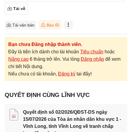
Tải về
Tải văn bản
Báo lỗi
Bạn chưa Đăng nhập thành viên.
Đây là tiện ích dành cho tài khoản
Tiêu chuẩn
hoặc
Nâng cao
6 tháng trở lên. Vui lòng
Đăng nhập
để xem
chi tiết Nội dung.
Nếu chưa có tài khoản,
Đăng ký
tại đây!
QUYẾT ĐỊNH CÙNG LĨNH VỰC
Quyết định số 02/2026/QĐST-DS ngày
15/07/2026 của Tòa án nhân dân khu vực 1 -
Vĩnh Long, tỉnh Vĩnh Long về tranh chấp