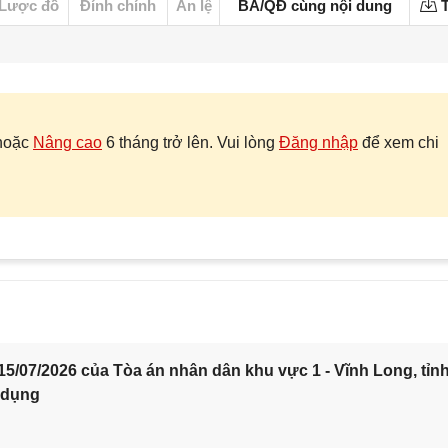
Lược đồ
Đính chính
Án lệ
BA/QĐ cùng nội dung
T
hoặc
Nâng cao
6 tháng trở lên. Vui lòng
Đăng nhập
để xem chi
5/07/2026 của Tòa án nhân dân khu vực 1 - Vĩnh Long, tỉn
 dụng