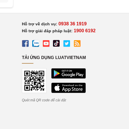
0938 36 1919
Hỗ trợ về dịch vụ:
1900 6192
Hỗ trợ giải đáp pháp luật:
TẢI ỨNG DỤNG LUATVIETNAM
Quét mã QR code để cài đặt