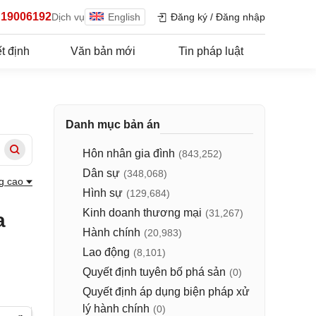
19006192
Dịch vụ
English
Đăng ký
/
Đăng nhập
t định
Văn bản mới
Tin pháp luật
Danh mục bản án
Hôn nhân gia đình
(843,252)
Dân sự
(348,068)
g cao
Hình sự
(129,684)
Kinh doanh thương mại
(31,267)
a
Hành chính
(20,983)
Lao động
(8,101)
Quyết định tuyên bố phá sản
(0)
Quyết định áp dụng biện pháp xử
lý hành chính
(0)