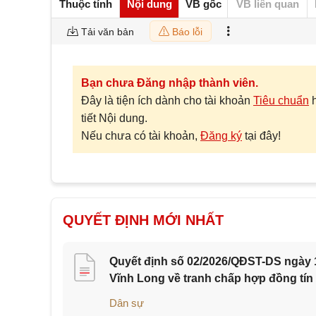
Thuộc tính
Nội dung
VB gốc
VB liên quan
Tải văn bản
Báo lỗi
Bạn chưa Đăng nhập thành viên.
Đây là tiện ích dành cho tài khoản
Tiêu chuẩn
tiết Nội dung.
Nếu chưa có tài khoản,
Đăng ký
tại đây!
QUYẾT ĐỊNH MỚI NHẤT
Quyết định số 02/2026/QĐST-DS ngày 1
Vĩnh Long về tranh chấp hợp đồng tín
Dân sự