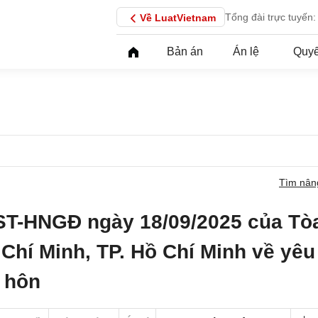
Tổng đài trực tuyến:
Về LuatVietnam
Bản án
Án lệ
Quyế
Tìm nân
ST-HNGĐ ngày 18/09/2025 của Tò
Chí Minh, TP. Hồ Chí Minh về yêu
y hôn