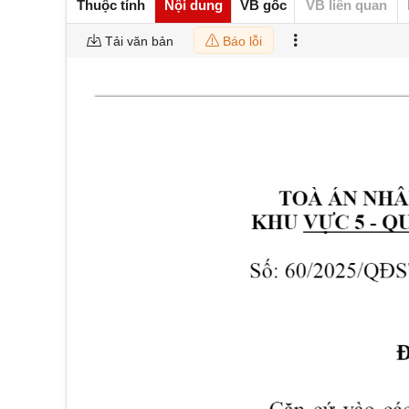
Thuộc tính
Nội dung
VB gốc
VB liên quan
Tải văn bản
Báo lỗi