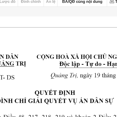
Lược đồ
Đính chính
Án lệ
BA/QĐ cùng nội dung
T