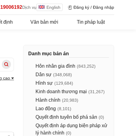
19006192
Dịch vụ
English
Đăng ký
/
Đăng nhập
t định
Văn bản mới
Tin pháp luật
Danh mục bản án
Hôn nhân gia đình
(843,252)
Dân sự
(348,068)
g cao
Hình sự
(129,684)
Kinh doanh thương mại
(31,267)
Hành chính
(20,983)
Lao động
(8,101)
Quyết định tuyên bố phá sản
(0)
Quyết định áp dụng biện pháp xử
lý hành chính
(0)