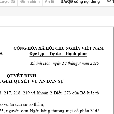
Lược đồ
Đính chính
Án lệ
BA/QĐ cùng nội dung
T
CỘNG HÒA XÃ HỘI
 CHỦ NGHĨA VIỆT 
NAM
A
Độc lập –
Tự do –
H
ạnh phúc
                     
Khánh Hòa, ngày 1
8 tháng 9 năm 2025
QUYẾT ĐỊNH 
Ỉ GIẢ
I QUYẾT V
Ụ ÁN DÂN SỰ
8, 
217, 
21
8, 
219 
và 
khoản 
2 
Đ
iều 
273 
của 
Bộ 
l
uật 
tố 
sơ v
ụ án dân sự sơ t
hẩm;
Ngâ
n 
25, 
nguyên 
đơn 
hàng 
thương 
m
ại 
cổ 
phần 
V
đ
ã 