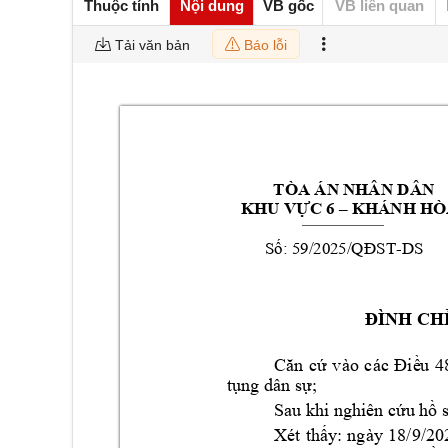
Thuộc tính
Nội dung
VB gốc
VB liên quan
Tải văn bản
Báo lỗi
 TÒA ÁN NHÂN DÂ
N 
 K
HÁNH HÒ
KHU VỰC 6 –
-
DS       
Số: 59/2025/QĐS
T
ĐÌNH CH
Căn 
cứ 
vào 
các 
Điề
u 
4
tụng dân sự; 
Sau khi nghiên cứ
u hồ 
Xét 
thấy
: 
ng
ày 
18/9/20