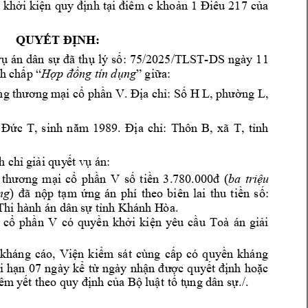
khởi 
kiện 
quy 
địn
h 
tại 
điểm 
c 
kho
ản 
1 
Điều 
217 
củ
a 
QUYẾT ĐỊNH:
-DS 
n
gày
1
1 
v
ụ 
án 
dân 
sự 
đã 
thụ 
lý
số: 
75/2025/TLST
h chấp “
Hợp đồng tí
n dụng
” giữa:
ng 
thương m
ại cổ phần V. Địa chỉ: Số H L, 
phường L, 
Đức 
T, 
sinh 
năm 
1989. 
Địa 
chỉ: 
Thôn 
B, 
xã 
T, 
tỉnh 
h chỉ 
giải quy
ết vụ án:
 
thương 
mại 
cổ 
phần 
V
số 
tiền 
3.780.000đ 
(
ba 
triệu 
ng
) 
đã 
nộp 
tạm 
ứng 
án 
phí 
theo 
biên 
lai
thu 
t
iền 
số: 
Th
i hành án dâ
n sự tỉnh Khánh H
òa. 
 
cổ 
phần 
V
có 
quyền 
kh
ởi 
kiện 
yêu 
cầu 
Toà 
án 
giải 
kháng 
cáo, 
Viện 
kiểm 
sát 
cùng 
cấp 
có 
q
uyền 
kháng 
i 
hạn 
07 
ngày 
kể 
từ 
ngày 
nhận 
đ
ược 
quyết 
định 
hoặc 
iêm
 y
ết theo quy định của Bộ 
luật
 tố t
ụng dân sự./.