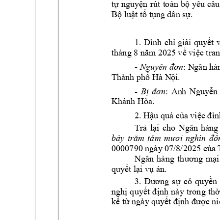
tự 
nguyện 
rút 
t
oàn 
bộ 
yêu 
cầu
Bộ luật tố tụ
ng dân sự
.
1. 
Đình 
chỉ 
giải 
quyết 
tháng 8 năm
 2025 về việc tran
- 
: 
Nguyên đơn
N
gân hà
Thành 
. 
phố Hà N
ội
- 
: 
An
h 
Bị 
đơn
Nguyễn 
Khánh Hòa. 
2. Hậu quả của 
việc đìn
Trả 
lại 
cho 
Ngân 
hàng
bảy
trăm 
tám 
mươi 
nghìn 
đồ
0000790 ngày
 07/8/2025 của 
Ngân 
hàng 
th
ươn
g 
mại
quyết lại vụ á
n.
3. 
Đương 
s
ự 
có 
qu
yền 
nghị 
q
uyết 
định 
này 
t
rong 
thờ
kể từ ngày quy
ết định được n