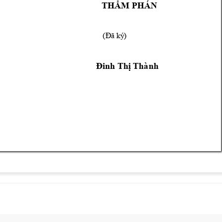
THẨM PHÁN
      (
) 
Đã ký
Đinh Thị Thành