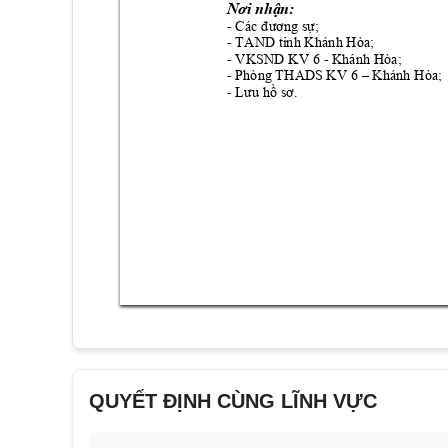
Nơi nhận:
- 
Các đương sự
;
- 
TAND
 tỉnh Khánh Hòa;
- VKSND KV 6 -
 Khánh Hòa; 
- Phòng THA
DS KV 6 
 Khánh Hòa
; 
–
- 
Lưu hồ sơ.
QUYẾT ĐỊNH CÙNG LĨNH VỰC