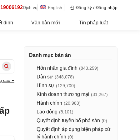
19006192
Dịch vụ
English
Đăng ký
/
Đăng nhập
t định
Văn bản mới
Tin pháp luật
Danh mục bản án
Hôn nhân gia đình
(843,259)
Dân sự
(348,078)
g cao
Hình sự
(129,700)
Kinh doanh thương mại
(31,267)
Hành chính
(20,983)
hấp
Lao động
(8,101)
Quyết định tuyên bố phá sản
(0)
Quyết định áp dụng biện pháp xử
lý hành chính
(0)