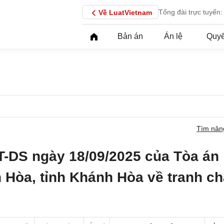
Tổng đài trực tuyến:
Về LuatVietnam
Bản án
Án lệ
Quyế
Tìm nân
T-DS ngày 18/09/2025 của Tòa án
 Hòa, tỉnh Khánh Hòa về tranh c