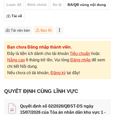
Lược đồ
Đính chính
Án lệ
BA/QĐ cùng nội dung
Tải về
Tải văn bản
Báo lỗi
Bạn chưa Đăng nhập thành viên.
Đây là tiện ích dành cho tài khoản
Tiêu chuẩn
hoặc
Nâng cao
6 tháng trở lên. Vui lòng
Đăng nhập
để xem
chi tiết Nội dung.
Nếu chưa có tài khoản,
Đăng ký
tại đây!
QUYẾT ĐỊNH CÙNG LĨNH VỰC
Quyết định số 02/2026/QĐST-DS ngày
15/07/2026 của Tòa án nhân dân khu vực 1 -