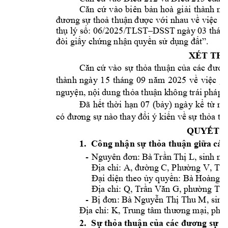
Căn 
cứ 
vào 
biên 
bản 
h
oà 
giải 
thà
nh 
ng
đương sự thoả 
thuận được với
 nhau về 
việc gi
06/2025/
TLST
thụ lý số: 
–DSST 
ngày 03 thán
. 
đòi giấy chứn
g nhận 
quyền sử dụng đất”
XÉT TH
Căn 
cứ 
vào 
sự
thỏa 
thuận 
của 
các 
đ
ươn
15
09
25 
thành 
ngày 
tháng 
n
ăm 
20
về 
v
iệc 
gi
nguyện, nội 
dung thỏa thuận k
hông trái 
pháp l
Đã 
hế
t 
thời 
hạn 
07 
(
bảy) 
ngày 
kể 
từ 
ng
có đương sự nào 
thay đổi ý kiến 
về sự thỏa
 th
QUYẾT Đ
1.
Công nhận sự th
ỏa thuận giữ
a cá
-
L
Nguyên đơn:
Bà
Trần
 Thị 
, sinh n
A,
V, TP
Địa chỉ: 
đườ
ng C, Phường 
Đại diện theo 
ủy quyền: Bà H
oàng T
Q,
G
TT
,
Địa chỉ: 
T
rần Văn 
, p
hường 
-
M
Bị đơn:
Bà Nguyễn Thị 
Thu 
, sin
K,
Địa chỉ: 
T
rung tâm thươ
ng mại, p
hư
-
2.
Sự thỏa thuận của c
ác đương sự cụ