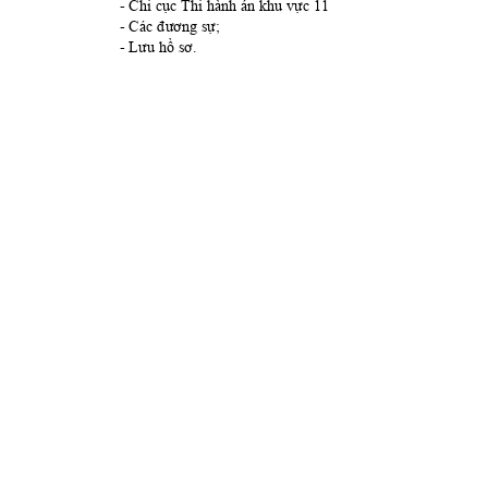
- 
Chi cục Thi hàn
h án khu vực 11
- 
Các đương sự
;
- 
Lưu hồ sơ.