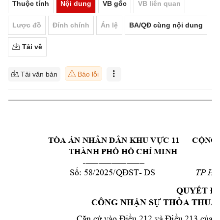
Thuộc tính
Nội dung
VB gốc
VB liên quan
Lược đồ
Đính chính
Án lệ
BA/QĐ cùng nội dung
Tải về
Tải văn bản
Báo lỗi
TÒA ÁN NHÂN DÂ
N KHU VỰC 11
CỘNG
THÀNH PHỐ H
Ồ CHÍ MINH
 ______________
__________  
58
/2
02
5/
- DS 
Số:
QĐST
TP Hồ 
QUYẾT Đ
CÔNG NH
ẬN SỰ THỎA TH
UẬ
Căn cứ vào Điều 
212 và Điều 2
13 của B