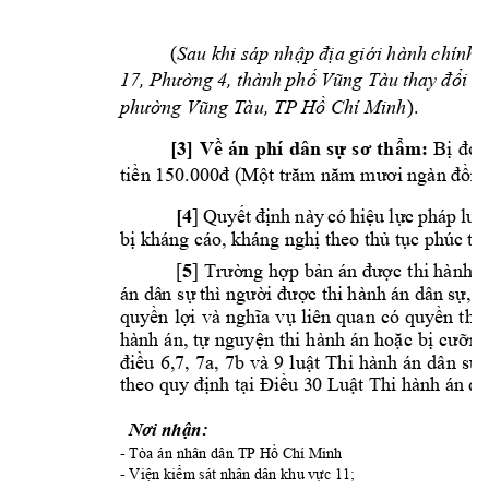
(
a gi
Sau khi sáp 
nhập đị
ới hành chính 2
17, 
Phường 4, 
thành 
ph
ố
Vũng Tàu 
thay 
đổi t
).
phường Vũng T
àu, TP Hồ
Chí Minh
[3]
m
: 
Về 
án 
phí
dân 
sự 
sơ 
thẩ
Bị 
đơ
tiền 150.00
0đ (Một trăm năm mươi 
ngàn đồng
 [4
] 
Quyết 
đ
ịnh
này 
có 
hiệu 
lực 
pháp 
luậ
bị kháng cáo, 
kháng ngh
ị theo thủ 
tục phúc th
5
 [
] 
Trường hợp b
ản án được 
thi hành t
án dâ
n
 sự 
thì ngườ
i
được thi 
h
ành 
án dân 
sự, n
quyền 
lợi 
và 
nghĩa 
vụ 
liên 
quan 
có 
quyền 
thỏ
hành 
án, 
tự 
nguyện 
thi
 h
ành án
hoặc 
bị 
cưỡng
điều 
6,7, 
7a, 
7b 
và 
9 
l
uật 
Thi 
hành 
án 
dân 
sự.
theo quy đị
nh tại Điều 3
0
 Luật T
hi hành á
n dâ
Nơi nhận:
- T
òa án nhân dân TP H
ồ Chí Minh
- V
; 
iện kiểm sát nhân 
dân
khu vực 1
1