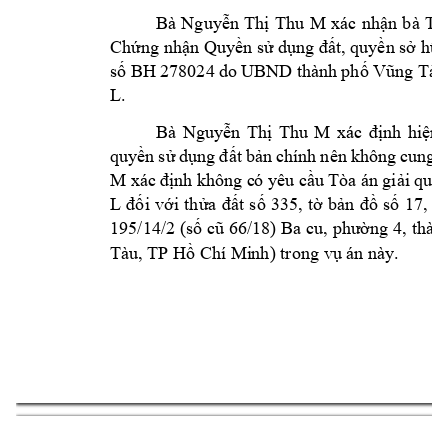
M 
Bà 
Nguyễn 
Thị 
Thu 
xác 
nhận 
bà 
Tr
Ch
ng nh
n Quy
n s
 d
t, q
uy
n s
 h
ứ
ậ
ề
ử
ụng đấ
ề
ở
ữu
s
 BH 
278024 
ố
do 
UBND 
thành 
phố
Vũng 
Tàu
L
. 
n 
Th
Thu 
M 
nh 
hi
Bà 
Nguyễ
ị
xác 
đị
ện 
quy
n 
s
d
t 
b
ề
ử
ụng 
đấ
ản 
chính 
nên 
không 
cung 
c
M 
i 
quy
xác 
định khôn
g
 c
ó yêu cầu 
Tòa án 
gi
ả
L 
i 
v
i 
th
t 
s
335, 
t
b
s
17, 
d
i
đố
ớ
ửa 
đấ
ố
ờ
ản 
đồ
ố
195/14/2 (s
ố
cũ 66/18) Ba 
cu, phường 4, 
thàn
Tàu, TP Hồ
Chí Mi
nh) trong vụ
án này. 