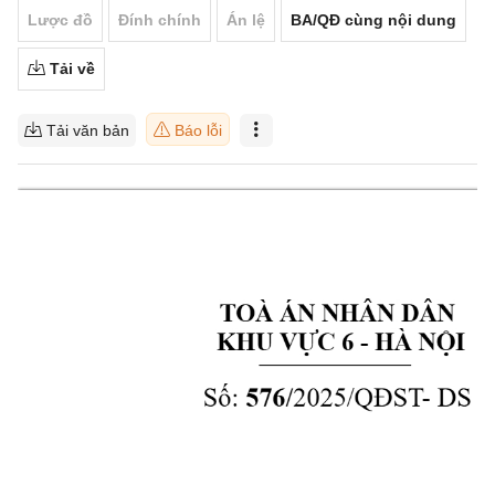
Lược đồ
Đính chính
Án lệ
BA/QĐ cùng nội dung
Tải về
Tải văn bản
Báo lỗi