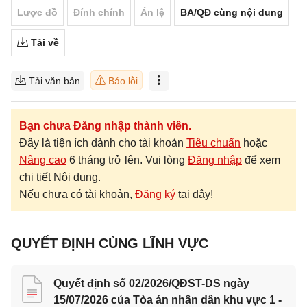
Lược đồ
Đính chính
Án lệ
BA/QĐ cùng nội dung
Tải về
Tải văn bản
Báo lỗi
Bạn chưa Đăng nhập thành viên.
Đây là tiện ích dành cho tài khoản
Tiêu chuẩn
hoặc
Nâng cao
6 tháng trở lên. Vui lòng
Đăng nhập
để xem
chi tiết Nội dung.
Nếu chưa có tài khoản,
Đăng ký
tại đây!
QUYẾT ĐỊNH CÙNG LĨNH VỰC
Quyết định số 02/2026/QĐST-DS ngày
15/07/2026 của Tòa án nhân dân khu vực 1 -