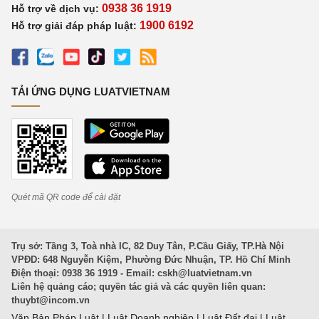
0938 36 1919
Hỗ trợ về dịch vụ:
1900 6192
Hỗ trợ giải đáp pháp luật:
TẢI ỨNG DỤNG LUATVIETNAM
Quét mã QR code để cài đặt
Trụ sở: Tầng 3, Toà nhà IC, 82 Duy Tân, P.Cầu Giấy, TP.Hà Nội
VPĐD: 648 Nguyễn Kiệm, Phường Đức Nhuận, TP. Hồ Chí Minh
Điện thoại: 0938 36 1919 - Email:
cskh@luatvietnam.vn
Liên hệ quảng cáo; quyền tác giả và các quyền liên quan:
thuybt@incom.vn
Văn Bản Pháp Luật
|
Luật Doanh nghiệp
|
Luật Đất đai
|
Luật