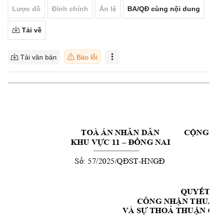
Lược đồ
Đính chính
Án lệ
BA/QĐ cùng nội dung
Tải về
Tải văn bản
Báo lỗi
 TOÀ ÁN NHÂN 
DÂN 
C
NG H
Ộ
KHU V
C 11 
NG NAI 
Ự
–
ĐỒ
  S
: 57/
20
25
-
ố
/QĐST
HNGĐ
QUY
ẾT Đ
CÔNG NH
N THU
Ậ
Ậ
VÀ S
 THO
THU
N C
Ự
Ả
Ậ