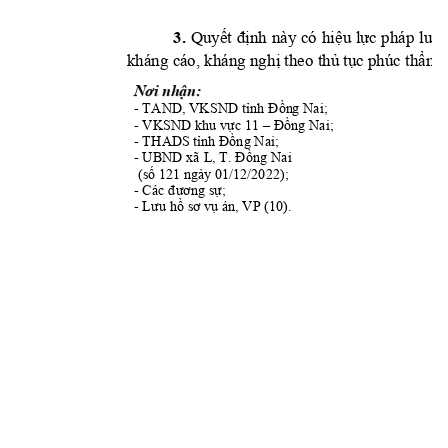
3. 
Quy
nh 
này
có 
hi
u 
l
c 
pháp 
lu
ết 
đị
ệ
ự
ật
kháng cáo, kháng ngh
theo th
 t
c phúc t
h
m.
ị
ủ
ụ
ẩ
n:
Nơi nhậ
- TAND
, VK
SND t
nh 
n
g Nai; 
ỉ
Đồ
- VKSND k
hu v
c 11 
ng Nai; 
ự
–
Đồ
- THAD
S t
ng Nai; 
ỉnh Đồ
- 
UBND 
xã L, 
ng Nai 
T. Đồ
(s
 121 ng
ày 01/12/2022); 
ố
- 
;
Các đương sự
- 
án
, VP (10).
Lưu hồ
sơ v
ụ