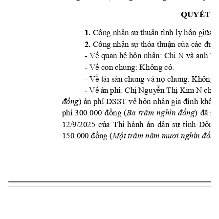
QUY
T 
Ế
Đ
1. 
Công nh
n s
thu
n tình ly hôn gi
a 
c
ậ
ự
ậ
ữ
2.
Công nh
n s
th
a 
thu
n c
ậ
ự
ỏ
ậ
ủa các 
đươ
- V
 quan h
 hôn n
hân: 
Ch
 N và anh T
ề
ệ
ị
- V
 con chung: Kh
ông có. 
ề
- V
tài s
n 
chung
 v
à n
chung: 
Không 
ề
ả
ợ
- 
V
án 
phí
: 
Ch
Ngu
y
n 
Th
Kim 
N 
ch
u
ề
ị
ễ
ị
ị
) án phí 
DSST v
 hô
ng
đồ
ề
n 
nhân gia đìn
h khôn
phí 
300.
000 
ng 
(
) 
ng
đồ
Ba 
trăm 
ng
hìn
đồ
đã 
n
ộ
12/9
/2025
c
a 
Thi 
h
ành 
án 
dâ
n 
s
t
ng
ủ
ự
ỉnh 
Đồ
150.000 
ng (
M
ng
đồ
ộ
t trăm
năm mươi
nghìn đ
ồ