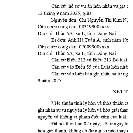
h
án 
h
Căn cứ
ồ
sơ 
vụ
ôn 
nhân 
và gia
 đì
12 
tháng 
9 
5, 
gi
a: 
nă
m 202
ữ
Ch
 Nguy
n 
Th
 Kim N, si
Nguyên đơn:
ị
ễ
ị
c công dân: 0
8319900xxxx
Căn cướ
a ch
: 
Thôn 5A, xã 
L, t
ng Nai.
Đị
ỉ
ỉnh Đồ
B
Anh 
Hà Tu
n A
1999
ị
đơn:
ấ
, sinh năm 
c công dân: 
070
09900xxxx
Căn cướ
a ch
: 
Thôn 5A, xã 
L, t
nh 
ng Nai.
Đị
ỉ
ỉ
Đồ
u 213 B
lu
t t
Căn cứ
Đi
ều 212 và Đi
ề
ộ
ậ
ố
u 55 c
a Lu
Căn cứ
vào Điề
ủ
ật hôn nhân v
vào biên 
b
n 
gh
i 
nh
n s
t
 ngu
Căn cứ
ả
ậ
ự
ự
9 
25. 
năm 20
XÉT TH
Vi
c thu
n 
tình 
l
y
 hôn và 
th
a thu
n 
c
ệ
ậ
ỏ
ậ
ủa
ghi nh
n 
s
 t
ngu
y
n 
ly hôn 
và hòa 
gi
i thành 
ậ
ự
ự
ệ
ả
nguy
n và không vi ph
u c
m c
a lu
ệ
ạm điề
ấ
ủ
ật
, k
t th
i h
n 
07 ngà
y
, 
k
t
 ngà
y l
p 
Đã hế
ờ
ạ
ể
ừ
ậ
hoà gi
ải thành, không c
ó đương sự
nào t
hay đổ