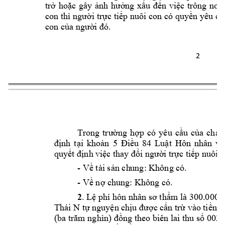
trở 
hoặc 
gây 
ảnh 
hưởng 
xấu 
đến 
việc 
trông 
nom
con thì ng
ười trực tiếp nuôi 
con có quyền yêu 
cầ
con của người 
đó.
2 
Trong 
trường 
h
ợp 
có 
yêu 
cầu 
của 
cha, 
định 
tại 
khoản 
5 
Điều 
84 
Luật 
Hôn 
nhân 
và
quyết định 
việc thay đổi ngườ
i trực tiếp nuôi c
- 
Về tài sản ch
ung: Không có.
- 
Về nợ chung: 
Không có. 
2
. Lệ phí 
hôn nhân sơ thẩm là 300.000 (
Thái N 
tự nguyện c
hịu được cấn trừ và
o tiền 
(ba trăm nghìn) đồng th
eo biên lai thu số 00