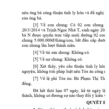
nên 
ông 
bà 
cùng 
t
huận 
tình 
ly 
hôn 
và 
đ
ề 
nghị 
Tò
của ông bà.
[3] 
V
ề
con  c
hung: 
Có 
02 
con 
chung 
tê
20/3/2014 v
à 
Trịnh Ngọc 
Nhã 
T
, 
sinh 
ngày 
20/0
bà 
N
được 
quyền 
trực 
tiếp 
nuôi 
dưỡng 
02 
con 
chung 
5
.000.00
0đ/tháng/con, 
bắt 
đầu 
cấp 
dưỡng
con chung lầ
n lượt thành n
iên.
[4] Về tài sản c
hung: Không có. 
[5] Về nợ chu
ng: Không có. 
[6] 
Xét 
t
hấy, 
yêu 
cầu 
thuận 
t
ình 
ly 
hôn 
nguyện, không 
trái pháp luật 
nên Tòa án c
ông nh
[7] 
Về 
lệ 
phí 
Tòa 
án: 
Bà 
Phạm 
Thị 
Thái
đồng.
Đã 
hết 
thời 
hạn 
07 
ngày, 
kể 
từ 
ngày 
lập 
thành, không có 
đương sự nào 
thay đổi ý kiến v
ề
QUYẾT ĐỊ