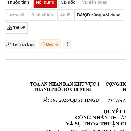
Thuộc tính
Nội dung
VB gốc
VB liên quan
Lược đồ
Đính chính
Án lệ
BA/QĐ cùng nội dung
Tải về
Tải văn bản
Báo lỗi
TOÀ
 Á
N NH
ÂN 
DÂN
KHU
 VỰ
C 4
CỘNG HOÀ 
THÀ
NH 
PH
Ố H
Ồ CH
Í MI
NH
Độc
Số:
 568/2026
/QĐST
-
HNGĐ
TP. Hồ Chí
QUYẾT ĐỊ
CÔNG NH
ẬN THUẬN 
VÀ SỰ THỎA TH
UẬN CỦ