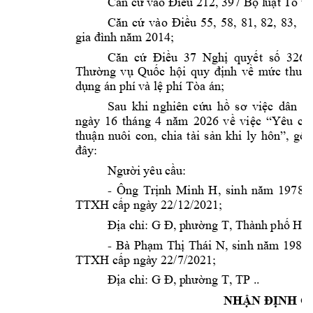
Căn cứ vào Điều 
212, 397 Bộ l
uật Tố tụ
Căn 
cứ 
vào 
Đi
ều 
55, 
58, 
81, 
8
2, 
83, 
84
gia đình năm 2
014;
Căn  cứ 
Điều 
37  Nghị 
quyết  số 
326/
Thường 
vụ 
Quốc 
hội 
quy 
định 
về 
mức 
thu, 
dụng án phí 
và lệ phí Tòa án;
Sau 
khi 
nghiên 
cứu 
hồ 
sơ 
việc 
dân 
sự
ngày 
16 
tháng 
4 
năm 
2026 
về 
việc 
“Yêu 
cầ
thuận 
nuôi 
con, 
chia 
tài
s
ản 
khi 
ly 
hôn”, 
gồ
đây:
Người yêu cầu
: 
- 
Ông 
Trịnh 
Minh 
H
, 
s
inh 
năm 
1978, 
TTXH cấp ngà
y 22/12/2021; 
Địa chỉ: G Đ, p
hường T, Thành 
phố Hồ 
- 
Bà 
Phạm 
Thị 
Thái 
N
, 
s
inh 
năm 
1989,
TTXH cấp ngà
y 22/7/2021; 
Địa chỉ: G Đ, p
hường T, TP .
. 
NHẬN ĐỊNH C