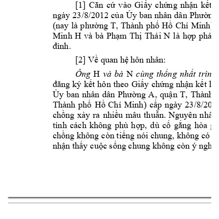
[1] 
Căn 
cứ 
v
ào 
Giấy 
chứng 
nhận 
kết 
ngày 
23/8/2012 
của 
Ủy 
ban
 n
hân 
dân 
Phường
(nay 
là 
ph
ường 
T, 
Thành 
phố 
Hồ 
Chí 
Minh
) 
t
Minh 
H
và 
bà 
Phạm 
Thị 
Thái 
N
l
à 
hợp 
pháp,
đình.
[2] Về quan hệ 
hôn nhân:
Ông 
H
và 
bà 
N
cùng 
thống 
nhất 
trình 
đăng 
ký
kết
hôn 
theo 
Giấy 
chứng 
nhận 
kết 
hô
Ủy 
ban 
nhân 
dân 
Phường 
A
, 
quận 
T, 
Thành 
Thành 
phố 
Hồ 
Chí 
Minh
) 
cấp 
ngày 
23/8/2012
chồng 
xảy 
ra 
nhiều 
mâu 
thuẫn. 
Nguyên 
nhân
tính 
cách 
không 
phù 
h
ợp, 
d
ù 
cố 
gắng 
hòa 
gi
chồng không 
còn tiếng 
nói chung, 
không có 
s
nhận thấy 
cuộc sống chung 
không còn 
ý nghĩa