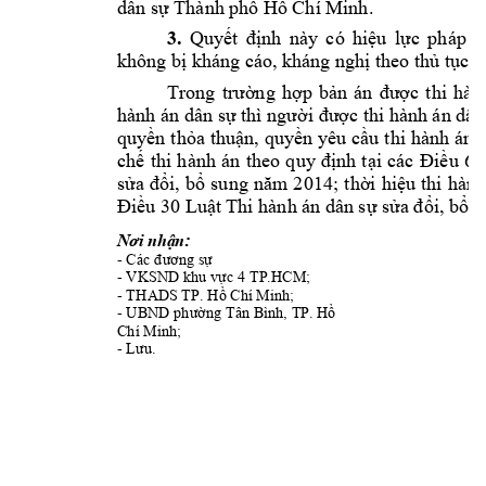
dân sự Thành 
phố Hồ Chí M
inh.
3. 
Quyết 
định 
này 
có 
hiệu 
lực 
pháp 
l
không bị k
háng cáo, khán
g nghị theo thủ t
ục p
Trong 
trường 
hợp 
bản 
án 
được 
thi 
hàn
hành án dân sự thì người được thi hà
nh án dân
quyền 
thỏa 
thuận, 
quyền yêu 
cầu 
thi
 hành 
án, 
chế 
thi 
hành 
án
theo 
q
uy 
định 
t
ại 
các 
Đ
iều 
6, 
sửa 
đổi, 
bổ 
sung 
năm 
2014; 
thời 
hiệu 
thi
hành
Điều 30 Luật 
Thi hành án 
dân sự sửa đổi, 
bổ s
: 
Nơi nhận
- 
Các đương sự
- VKSN
D 
khu vực 4
 TP.HCM; 
- THAD
S 
TP. Hồ Chí
 Minh; 
- 
UBND 
phường 
Tân Bình
, TP. H
ồ 
Chí Minh; 
- 
Lưu.