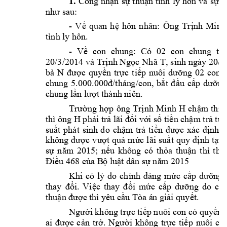
1.
Công 
nhận 
sự 
thuận 
tình 
ly h
ôn 
và 
sự 
t
như sau:
- 
V
ề 
quan 
h
ệ 
hôn 
nhân: 
Ông 
Trịnh 
Minh
tình ly hôn.   
- 
V
ề
con 
ch
ung: 
Có 
02 
co
n 
chung 
tê
n
20/3/2014 v
à 
Trịnh Ngọc 
Nhã 
T
, 
sinh 
ngày 
20/0
bà 
N
được 
quyền 
trực 
tiếp 
nuôi 
dưỡng 
02 
con 
chung 
5.000.000đ/thán
g/con, 
bắt 
đ
ầu 
cấp 
dưỡng
chung lần lượt 
thành niên.
Trường 
hợp 
ông 
Trịnh 
Minh 
H
chậm 
thi 
thì ông H 
phải trả lãi đối với số tiền chậm trả tư
suất 
phát 
sinh 
d
o 
chậm 
t
rả 
tiền 
được 
xác 
đ
ịnh 
t
không 
được 
vượt 
quá 
mức 
lãi
suất 
quy 
định 
tại 
sự 
năm 
2015; 
n
ếu 
không 
có 
thỏa 
thuận 
thì 
thự
Điều 468 của B
ộ luật dân sự nă
m 2015
Khi 
có 
lý 
do 
chính 
đáng 
mức 
cấp 
dưỡng 
thay 
đổi. 
Việc 
thay 
đổi 
mức 
cấp 
dưỡng 
do 
các
thuận được t
hì yêu cầu Tòa á
n giải quyết.
Người không trực tiếp n
uôi con có 
quyền, 
ai 
được 
cản 
trở. 
Người 
không 
trực 
tiếp 
nuôi 
con