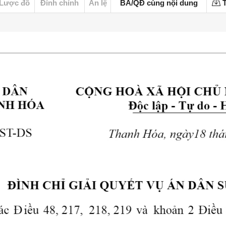
Lược đồ
Đính chính
Án lệ
BA/QĐ cùng nội dung
T