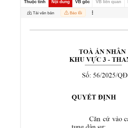
Thuộc tính
Nội dung
VB gốc
VB liên quan
Tải văn bản
Báo lỗi