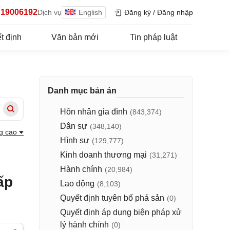
19006192
Dịch vụ
English
Đăng ký
/
Đăng nhập
t định
Văn bản mới
Tin pháp luật
Danh mục bản án
Hôn nhân gia đình
(843,374)
Dân sự
(348,140)
g cao
Hình sự
(129,777)
Kinh doanh thương mại
(31,271)
Hành chính
(20,984)
ấp
Lao động
(8,103)
Quyết định tuyên bố phá sản
(0)
Quyết định áp dụng biện pháp xử
lý hành chính
(0)