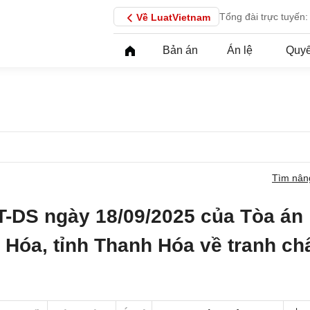
Tổng đài trực tuyến:
Về LuatVietnam
Bản án
Án lệ
Quyế
Tìm nân
T-DS ngày 18/09/2025 của Tòa án
 Hóa, tỉnh Thanh Hóa về tranh ch