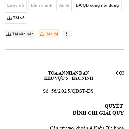
Lược đồ
Đính chính
Án lệ
BA/QĐ cùng nội dung
Tải về
Tải văn bản
Báo lỗi
T
Ò
A
Á
N
N
HÂ
N
DÂ
N
CỘNG
K
HU
VỰ
C
 5
–
B
ẮC
N
I
N
H
56
/2025
-
DS
Số:
/QĐST
B
QUYẾT Đ
ĐÌNH CHỈ GIẢ
I QUYẾ
Căn 
cứ 
vào 
khoản 
4 
Điều 
70; 
kh
oản