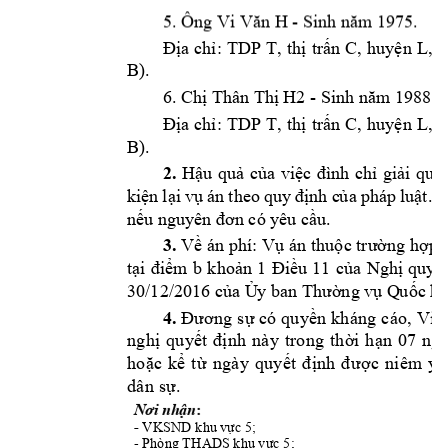
5. Ông Vi V
n 
H - Sinh n
m
 1975.
ă
ă
TDP 
T
C
L
Địa 
chỉ: 
, 
thị 
trấn 
, 
huyện 
, 
t
B
).
H2
 - Sinh 
n
m 1988. 
6. Chị Thân Th
ị 
ă
TDP 
T
C
L
Địa 
chỉ: 
, 
thị 
trấn 
, 
huyện 
, 
t
B
).
2.
Hậu 
quả 
của 
việc 
đình 
chỉ 
giải 
quyế
kiện 
lại 
vụ 
án 
theo 
quy 
đ
ịnh c
ủ
a 
pháp 
luật
. 
T
nếu nguyên 
đơ
n có y
êu cầu. 
3.
Về án phí: 
Vụ án
 thuộc trường hợp 
tại 
điểm 
b 
khoản 
1 
Điều 
11 
của 
Nghị 
quyết
h
30/12/2016 của Ủ
y ban T
ường vụ Q
uốc hộ
4.
Đươn
g
 s
ự
có
 qu
yề
n
 kh
án
g
 c
áo
,
 Vi
ệ
ng
h
ị
q
u
yế
t
đ
ị
nh
n
à
y 
t
ro
n
g 
th
ời
h
ạn
07
ng
ho
ặ
c 
k
ể
t
ừ
ng
à
y 
qu
y
ết
đ
ị
nh
đ
ư
ợc
n
iê
m 
y
ế
dâ
n
 s
ự
.
: 
Nơi nhận
- 
VKSND 
; 
khu v
ực 5
- 
; 
Phòng THA
DS khu vực 5