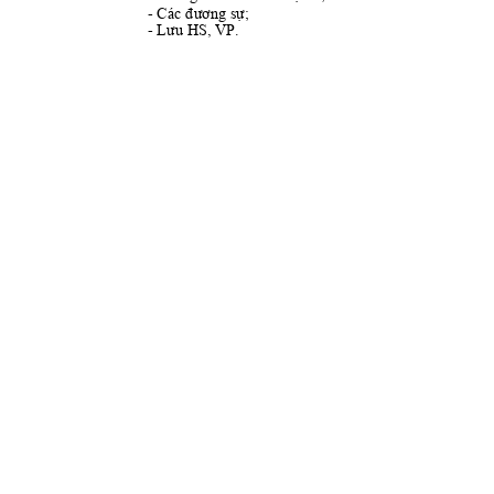
- 
Các đương sự
;
- 
Lưu H
S, VP.