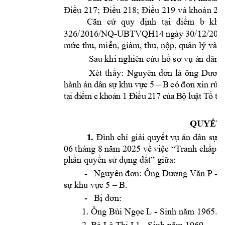
Điều 217; 
Điều 218; Điều 
2
19 v
à khoản 2 
Căn 
cứ 
quy 
định 
t
ại
đi
ểm 
b
kho
326/2016/NQ-
UBT
VQH14 
ngày 
30/
1
2/201
mức thu, m
i
ễn, giảm
, thu, nộp, qu
ản lý và s
Sau khi nghiên cứ
u hồ sơ vụ á
n dân 
: 
Xét
th
ấy
Ngu
y
ên 
đơn 
là 
ông 
Dư
ơng
B 
hàn
h 
án 
dâ
n 
sự 
khu 
v
ực
5 
–
có 
đơn 
xi
n 
rú
t 
t
ạ
i
đi
ể
m
 c
kh
o
ả
n
1 
Đ
i
ều
2
1
7 
c
ủa
B
ộ 
l
u
ậ
t 
T
ố 
tụ
QUYẾT
1
. 
Đình 
chỉ 
g
iải 
quyết 
vụ án 
dân 
sự đ
06
tháng 8 
n
ăm 
2025 về 
việc “T
ranh chấp 
v
gi
a:
phần quyền sử 
dụng đất”
ữ
 -
Nguyên 
n: Ông D
ng V
n 
P - 
đơ
ươ
ă
 B
. 
sự 
khu vự
c 5 –
 -
n: 
Bị 
đơ
L - Sinh n
m 1965. 
1. Ông Bùi Ng
ọc 
ă
L1
 - Sinh n
m 1969. 
2. Bà Lê Thị 
ă