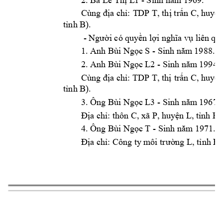
Cùng 
T
DP T
C
địa chỉ: 
, th
ị trấn 
, huyện
B
).
tỉnh 
 - 
Ng
ười có quy
ền lợi nghĩa vụ liê
n qu
S - Sinh n
m
 1988. 
1. Anh Bùi Ng
ọc 
ă
L2
 - Sinh n
m
 199
4. 
2. Anh Bùi Ng
ọc 
ă
Cùng 
T
C
địa chỉ: TDP 
, thị 
trấn 
, 
huyện
B
).
tỉnh 
L3
 - Sinh n
m
 196
7. 
3. Ông Bùi Ng
ọc 
ă
C, xã P
L
B 
Địa chỉ: thôn 
,
 huyện 
, tỉnh 
T - Sinh n
m 1971. 
4. Ông Bùi Ng
ọc 
ă
L
B
.
Địa chỉ: Công 
ty m
ôi tr
ường 
, tỉnh 