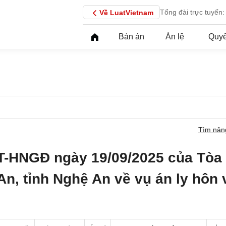
Tổng đài trực tuyến:
Về LuatVietnam
Bản án
Án lệ
Quyế
Tìm nân
T-HNGĐ ngày 19/09/2025 của Tòa
n, tỉnh Nghệ An về vụ án ly hôn 