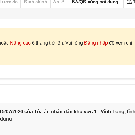
Lược đồ
Đính chính
Án lệ
BA/QĐ cùng nội dung
T
hoặc
Nâng cao
6 tháng trở lên. Vui lòng
Đăng nhập
để xem chi
5/07/2026 của Tòa án nhân dân khu vực 1 - Vĩnh Long, tỉn
 dụng