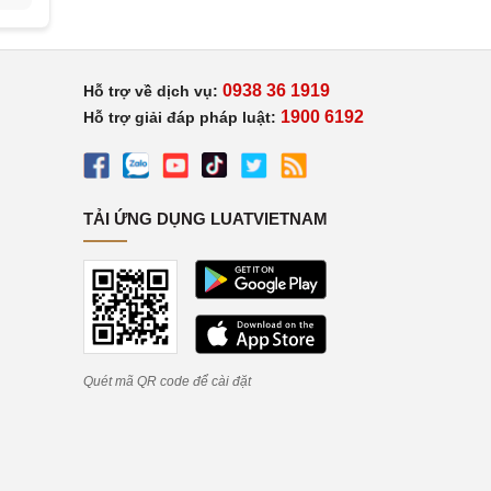
0938 36 1919
Hỗ trợ về dịch vụ:
1900 6192
Hỗ trợ giải đáp pháp luật:
TẢI ỨNG DỤNG LUATVIETNAM
Quét mã QR code để cài đặt