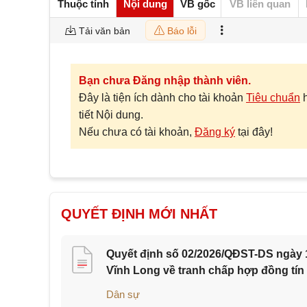
Thuộc tính
Nội dung
VB gốc
VB liên quan
Tải văn bản
Báo lỗi
Bạn chưa Đăng nhập thành viên.
Đây là tiện ích dành cho tài khoản
Tiêu chuẩn
tiết Nội dung.
Nếu chưa có tài khoản,
Đăng ký
tại đây!
QUYẾT ĐỊNH MỚI NHẤT
Quyết định số 02/2026/QĐST-DS ngày 1
Vĩnh Long về tranh chấp hợp đồng tín
Dân sự