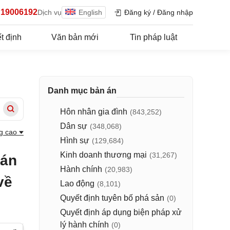
19006192
Dịch vụ
English
Đăng ký
/
Đăng nhập
t định
Văn bản mới
Tin pháp luật
Danh mục bản án
Hôn nhân gia đình
(843,252)
Dân sự
(348,068)
g cao
Hình sự
(129,684)
Kinh doanh thương mại
(31,267)
 án
Hành chính
(20,983)
về
Lao động
(8,101)
Quyết định tuyên bố phá sản
(0)
Quyết định áp dụng biện pháp xử
lý hành chính
(0)