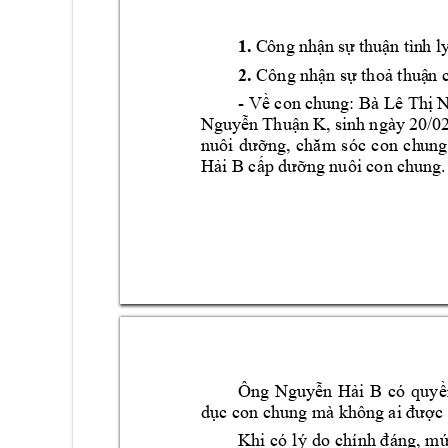
1.
C
ông n
hận 
sự 
thuận
 tìn
h l
2.
Công 
nhận sự thoả thuậ
n 
- 
Về con c
hung: 
Bà 
Lê Thị 
N
Nguyễn 
Thuận K
, 
sinh 
ngày 
20/02
nuôi 
dưỡng, 
chăm 
sóc 
con 
ch
ung
Hải
 B 
cấp dưỡ
ng nuôi con c
hung.
Ông 
Nguyễn 
Hải
B 
có 
quyề
dục con
 chung 
mà k
hông ai được 
Khi 
có 
lý 
do 
chính đáng, 
mứ