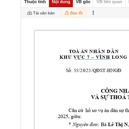
Thuộc tính
Nội dung
VB gốc
VB liên quan
Tải văn bản
Báo lỗi
TOÀ ÁN
N
H
Â
N
D
Â
N
K
H
U
V
Ự
C
7
–
V
Ĩ
N
H
L
O
N
G
Số: 
55/
2
0
2
5
/QĐST
-
HNGĐ
CÔNG NHẬ
VÀ SỰ THOẢ
Căn
cứ 
h
ồ 
sơ
vụ
án 
d
ân
sự
t
h
2025
, 
giữa:
* 
Bà
Lê
 Thị N
Nguyên 
đơn: 