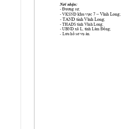
Nơi nhận:
- 
Đương sự
; 
khu vực 7 –
Vĩnh Long
; 
- VKSN
D 
- 
TAND tỉnh Vĩnh Long;
- 
THAD
S tỉnh Vĩnh Long;
- 
UBND 
x
ã 
L
, tỉnh Lâm Đồng
;
Lưu hồ sơ vụ án.
-