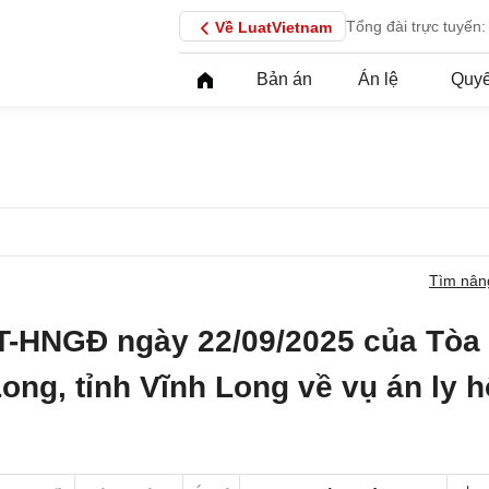
Tổng đài trực tuyến:
Về LuatVietnam
Bản án
Án lệ
Quyế
Tìm nân
T-HNGĐ ngày 22/09/2025 của Tòa
ong, tỉnh Vĩnh Long về vụ án ly 