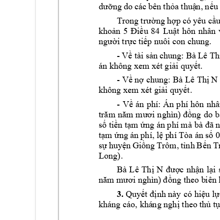
dưỡng 
do 
các 
bên 
thỏa thuậ
n
, 
nếu
Trong 
t
rường 
hợp c
ó 
yêu cầu
khoản 
5 
Điều 
84 
Luật 
hôn 
nhân 
người trực t
iếp nuôi con
 chung. 
- 
Về tà
i sả
n c
hung: 
Bà 
Lê Th
án không xem x
ét giải quyết
. 
- V
ề nợ chung: 
Bà 
Lê Thị 
N 
không xem xé
t
 giải quy
ết
. 
- 
Về 
án 
phí: 
Án 
p
hí 
hôn 
nhâ
trăm 
năm 
mươi 
n
g
hìn
) 
đồn
g 
do 
b
số tiền tạm ứng án phí mà 
bà đã 
tạm ứ
ng án 
phí, lệ p
hí 
Tòa án
số 
0
sự 
huyện 
Giồng 
Tr
ôm, 
tỉnh 
Bến 
T
Long). 
Bà 
L
ê 
Thị 
N
được 
nhận 
lại 
năm mươi ng
hìn
) 
đ
ồng theo b
iên 
3.
Quyết 
định này 
có 
hiệu 
lự
kháng cáo, khá
n
g nghị theo 
t
hủ tụ