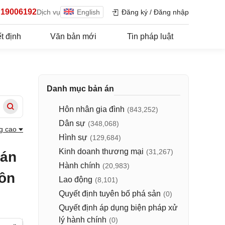
19006192
Dịch vụ
English
Đăng ký
/
Đăng nhập
t định
Văn bản mới
Tin pháp luật
Danh mục bản án
Hôn nhân gia đình
(843,252)
Dân sự
(348,068)
g cao
Hình sự
(129,684)
Kinh doanh thương mại
(31,267)
 án
Hành chính
(20,983)
hôn
Lao động
(8,101)
Quyết định tuyên bố phá sản
(0)
Quyết định áp dụng biện pháp xử
lý hành chính
(0)