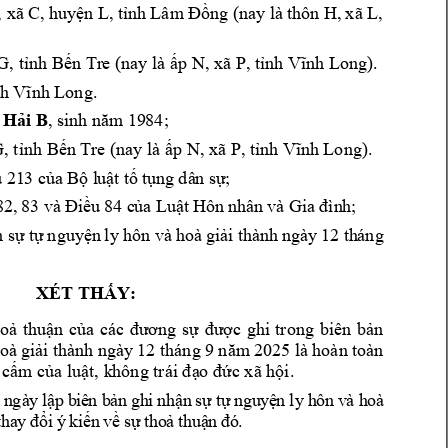
, xã C
, 
huyện 
L
, 
tỉnh 
Lâm 
Đồng (
nay là 
thôn H,
 xã L
, 
G
, tỉnh Bến Tr
e
 (nay là 
ấp 
N, xã P
, tỉnh Vĩ
nh Long).
ỉnh Vĩnh Long.
 Hải B
, 
sinh năm 
19
84
; 
G
, tỉnh Bến Tr
e
 (nay là 
ấp 
N, xã P
, tỉnh Vĩ
nh Long).
u
 21
3 của
 Bộ l
uật 
tố 
tụng 
dâ
n s
ự;
82, 
83 và 
Điều
 84
c
ủa L
uật 
Hôn 
nhân 
và Gia
 đìn
h
; 
n sự
 tự 
nguyệ
n 
ly hô
n v
à h
oà 
gi
ải
 th
àn
h n
gày 
12
 th
áng
XÉT THẤY:
oả 
thuận 
của 
các 
đương 
sự 
được 
ghi 
trong 
biên 
bản 
oà 
giải t
hành n
gày 
12
 tháng 
9 
năm 
202
5 là 
hoàn to
àn 
 cấm của luật, k
hông trái đạ
o đức xã hội.
ừ
 n
gà
y
 l
ập
 b
i
ê
n b
ả
n 
gh
i 
nh
ận
s
ự
 t
ự
 n
gu
y
ệ
n 
ly
 h
ôn
 v
à
 h
o
à 
t
ha
y 
đổ
i 
ý
ki
ến
về
 s
ự 
t
ho
ả 
th
u
ậ
n 
đó
.