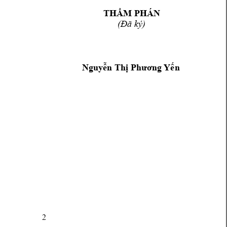
THẨM PH
ÁN
(
Đ
ã k
ý)
Nguyễn Thị Phươn
g Yến
2