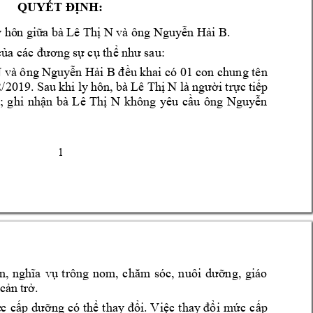
QUYẾT ĐỊNH:
y hô
n giữ
a 
bà
Lê Thị 
N và ông 
Ngu
yễn Hải
 B.
của các đương 
s
ự cụ thể 
như sau:
 
và ông 
Nguy
ễn
 Hải
 B 
đều 
khai có 01 
con chung tên
/2019. Sau 
khi l
y
hôn, 
bà 
Lê Thị 
N 
là 
người trực 
tiếp 
; 
ghi 
nhận 
bà 
Lê 
T
hị 
N 
không 
yêu 
cầu 
ông 
Nguyễn 
1
n, 
nghĩa 
vụ 
trông 
nom, 
chăm 
sóc, 
n
uôi 
dưỡng, 
giáo 
cản 
trở.
c 
cấp d
ưỡng có
thể 
thay 
đổi. V
iệc t
hay đổi
mức 
c
ấp 