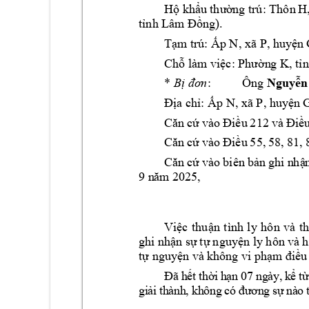
Hộ khẩ
u thườ
ng trú: 
Thôn 
H
tỉnh Lâm Đồn
g).
Tạm trú: Ấ
p 
N
, xã P
, huyệ
n 
Chỗ làm việc
: 
P
h
ườn
g 
K
, t
* 
:    
      Ông
Nguyễn
Bị đơn
Địa chỉ
: 
Ấ
p 
N, xã P
, huyệ
n 
Căn
 c
ứ 
vào 
Điều 
212 
và Đi
ề
Căn
 c
ứ 
vào 
Điều 
55, 
58, 8
1, 
Căn
 c
ứ 
vào 
biên 
bản 
ghi n
hậ
9 
n
ăm 
202
5
, 
Việc 
thuận 
tình 
l
y 
hôn 
và 
t
h
ghi nh
ận sự 
t
ự 
nguyện ly hôn 
và h
tự nguyện và 
không vi phạm 
điều
Đ
ã
 h
ết
 t
hờ
i
 h
ạn
 0
7 
ng
ày
,
 k
ể 
t
g
i
ải
t
h
à
nh
, 
kh
ôn
g
có
đư
ơn
g 
sự
nà
o 