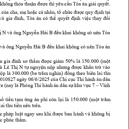
 
không 
thỏa t
huận 
được 
thì 
yêu 
cầu T
òa 
án 
giải 
quyết.
 
của cha, 
mẹ 
hoặc cá 
nhân, 
tổ chức 
được 
quy định 
tại 
và 
gia 
đình, 
Tòa 
án 
có 
thể 
quyết 
định 
việc 
thay 
đổi 
ị 
N 
và ông 
Nguyễn 
Hải
 B 
đều k
hai 
khô
ng c
ó nên 
Tòa 
và ông 
Nguyễn Hả
i
 B 
đều khai 
không có nên Tòa án 
n 
g
ia 
đình 
sơ 
t
hẩm 
đ
ược 
giảm 
50% 
là 
150.000 
(một 
à
Lê 
Thị 
N
tự 
nguyện 
nộp
nhưng 
được
khấu 
trừ 
vào 
nộp 
là 300.000 (ba trăm nghìn) đồng theo biên l
ai thu
010827 
ngày 06/6/2025 
của C
hi cục 
T
hi hàn
h án 
dân 
re
(nay 
là 
Phòng 
Thi 
h
ành 
án 
dân 
sự 
khu 
vực 
7 –
Vĩnh 
số 
tiền 
t
ạm 
ứng 
án 
phí 
còn 
lại 
là 
150.000 
(một 
trăm 
lai thu t
iền nêu trên.
c pháp 
luật 
ngay 
sau k
hi được 
ban 
hành v
à không 
bị 
c 
phúc thẩm.