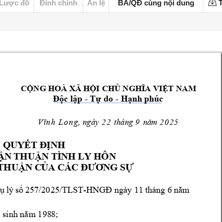
Lược đồ
Đính chính
Án lệ
BA/QĐ cùng nội dung
T
CỘNG HOÀ XÃ HỘI
 CHỦ NGHĨA VIỆT 
NAM
Độc lập 
- 
Tự do 
- 
Hạ
nh phúc
V
ĩ
n
h
L
o
n
g
, ngày
22
tháng 9
năm 
2
0
2
5
QUYẾT ĐỊNH
N THUẬN TÌNH LY HÔN 
 THUẬN CỦA CÁC ĐƯƠNG SỰ
ụ 
lý 
số 
257
/2025/TLST-
HNGĐ 
ngày 
11
tháng 6 
năm 
, sinh năm 
198
8; 