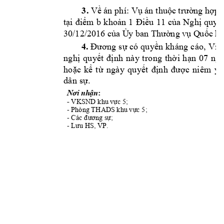
3.
Về án ph
í: Vụ án
 thuộ
c 
trường hợp 
tại 
điểm 
b 
khoản 
1 
Đ
iề
u 
11 
của 
Nghị 
quyết
30/12/2016 của Ủ
y ban Thường vụ Q
uốc hộ
4.
Đươn
g
 s
ự
có
 qu
yề
n
 kh
án
g
 cá
o
,
 Vi
ệ
ng
h
ị
q
u
yế
t
đ
ị
nh
nà
y 
t
ro
n
g 
th
ờ
i
h
ạ
n
0
7
n
g
ho
ặ
c 
k
ể
t
ừ
ng
à
y 
q
u
yế
t
đ
ịn
h
đ
ượ
c
ni
ê
m 
yế
dâ
n
 s
ự
.
: 
Nơi nhận
- 
VKSND 
; 
khu v
ực 5
- 
; 
Phòng THA
DS khu vực 5
- 
Các đương sự
;
- 
Lưu H
S, VP.