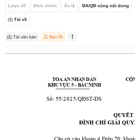
Lược đồ
Đính chính
Án lệ
BA/QĐ cùng nội dung
Tải về
Tải văn bản
Báo lỗi
T
Ò
A
Á
N
N
HÂ
N
DÂ
N
CỘNG
K
HU
VỰ
C
 5
–
B
ẮC
N
I
N
H
55
/2025
-
DS
Số:
/QĐST
B
QUYẾT Đ
ĐÌNH CHỈ GIẢ
I QUYẾ
Căn 
cứ 
vào 
khoản 
4 
Điều 
70; 
kh
oản