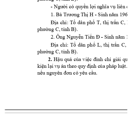
- 
Ng
ười có quyền lợi n
ghĩa vụ liên 
qu
1. Bà Tr
H - Sinh n
m 1968.
ươ
ng Thị 
ă
T
, 
C
Địa 
chỉ: 
Tổ 
dân 
phố 
thị 
trấn 
, 
h
ph
C
B
).
ường 
, 
tỉnh 
 - Sinh n
m
 19
2. Ông Nguy
ễn Tiến Đ
ă
L
C
Địa 
ch
ỉ: 
Tổ 
dân 
phố 
, 
thị 
trấn 
, 
h
ph
C
B
).
ường 
, 
tỉnh 
2. 
Hậu 
quả 
của 
việc 
đình 
chỉ 
giải 
quyế
kiện 
lại 
vụ 
án 
theo 
quy 
đ
ịnh c
ủ
a 
pháp 
luật
. 
T
nếu nguyên 
đơ
n có y
êu cầu. 